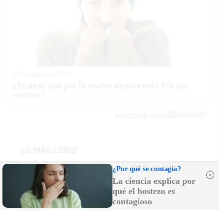
Esto explica el frío
¿Te pasa que por la noche sientes más frío sin
motivo?
DISCOVER WITH
LO MÁS LEÍDO
¿Por qué se contagia?
Un cabezazo, escupitajos y arañazos a un
La ciencia explica por
funcionario del Psiquiátrico Penitenciario
de Sevilla, que vive un verano terrorífico
qué el bostezo es
contagioso
Hallan el cadáver de un joven de 21 años en