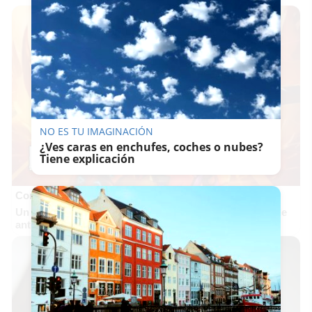
NO ES TU IMAGINACIÓN
¿Ves caras en enchufes, coches o nubes?
Tiene explicación
Corepunk MMORPG
Un verdadero MMORPG de la vieja escuela ¡Cómo los de
antes, pero mejor!