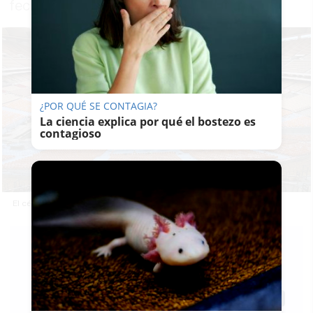
fechas
¿POR QUÉ SE CONTAGIA?
La ciencia explica por qué el bostezo es
contagioso
El césped del Estadio de la Cartuja.
PABLO FDEZ.
QUINTANILLA
11/04/2025
Actualizado: 11/04/2025 - 19:14
Guardar
0
Facebook
X
WhatsApp
Copy