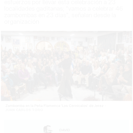
esfuerzos por llevar esta celebración a 23
localidades gaditanas; "vamos a celebrar 46
zambombas en 23 días", señalan desde la
organización
Zambomba en la Peña Flamenca 'Los Cernícalos' de Jerez -
JUAN CARLOS TORO
DAVID