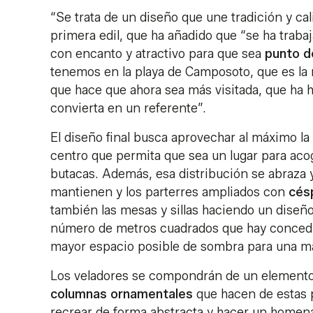
“Se trata de un diseño que une tradición y cal
primera edil, que ha añadido que “se ha traba
con encanto y atractivo para que sea
punto d
tenemos en la playa de Camposoto, que es la
que hace que ahora sea más visitada, que ha 
convierta en un referente”.
El diseño final busca aprovechar al máximo la
centro que permita que sea un lugar para aco
butacas. Además, esa distribución se abraza y
mantienen y los parterres ampliados con
cés
también las mesas y sillas haciendo un diseño
número de metros cuadrados que hay concedido
mayor espacio posible de sombra para una ma
Los veladores se compondrán de un elemento f
columnas ornamentales
que hacen de estas 
recrear de forma abstracta y hacer un homenaj