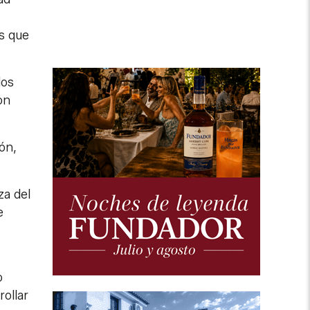
es que
dos
on
ón,
za del
e
o
ollar