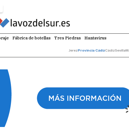
raje
Fábrica de botellas
Tres Piedras
Hantavirus
Jerez
Provincia Cádiz
Cádiz
Sevilla
M