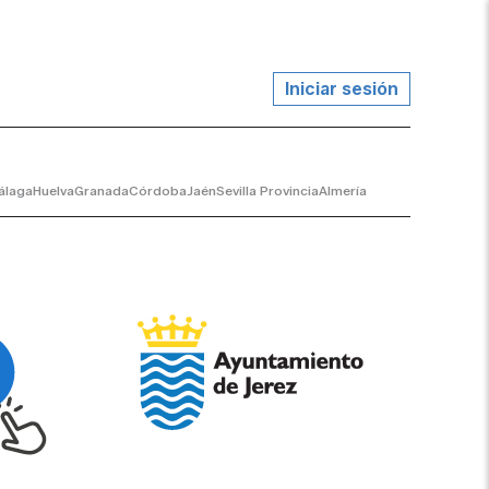
Iniciar sesión
álaga
Huelva
Granada
Córdoba
Jaén
Sevilla Provincia
Almería