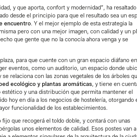
idad, y que aporta, confort y modernidad”, ha resaltado 
jado desde el principio para que el resultado sea un es
e encuentro
. Y el mejor ejemplo de esta estrategia la
 misma pero con una mejor imagen, con calidad y un p
hecho que gente que no la conocía ahora venga y se
 plaza, para que cuente con un gran espacio diáfano en
ger eventos, como un auditorio, un espacio donde ubi
 se relaciona con las zonas vegetales de los árboles q
ped ecológico y plantas aromáticas
, y tiene en cuent
 estético y una distribución que permita mantener el
 hoy en día a los negocios de hostelería, otorgando 
yor funcionalidad de los establecimientos.
ijo que recogerá el toldo doble, y contará con unas
pérgolas unos elementos de calidad. Esos postes van a
e a elementos singulares de la arquitectura de la ciud