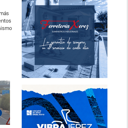
 más
entos
 mismo