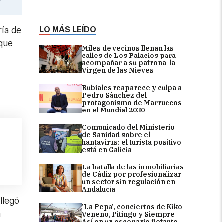
LO MÁS LEÍDO
ría de
 que
Miles de vecinos llenan las
calles de Los Palacios para
acompañar a su patrona, la
Virgen de las Nieves
Rubiales reaparece y culpa a
Pedro Sánchez del
protagonismo de Marruecos
en el Mundial 2030
Comunicado del Ministerio
de Sanidad sobre el
hantavirus: el turista positivo
está en Galicia
La batalla de las inmobiliarias
de Cádiz por profesionalizar
un sector sin regulación en
Andalucía
llegó
'La Pepa', conciertos de Kiko
a
Veneno, Pitingo y Siempre
Así en un escenario flotante