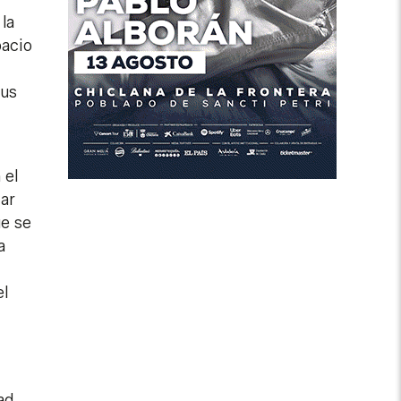
la
pacio
lus
 el
car
ue se
a
el
ad