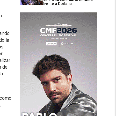
frente a Doñana
a
hando
do la
os
or
alizar
n de
la
e como
e