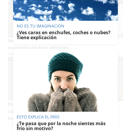
NO ES TU IMAGINACIÓN
¿Ves caras en enchufes, coches o nubes?
Tiene explicación
Así cambiará el puerto de Bonanza tras una
inversión de tres millones
PABLO FDEZ. QUINTANILLA
Horario y todos los detalles del inicio de las
carreras de caballos en Sanlúcar, uno de los
ESTO EXPLICA EL FRÍO
mejores espectáculos del verano
¿Te pasa que por la noche sientes más
J. P. LOZANO
frío sin motivo?