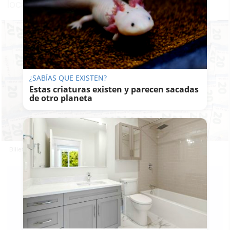
localidad
¿SABÍAS QUE EXISTEN?
Estas criaturas existen y parecen sacadas
de otro planeta
Billetes falsos incautados por la Policía Local de Chipiona.
LAVOZDELSUR.ES
26/05/2021
Guardar
0
Facebook
X
WhatsApp
Copy