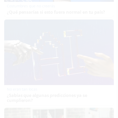
Costumbres que no creerás
¿Qué pensarías si esto fuera normal en tu país?
No eran tan locas
¿Sabías que algunas predicciones ya se
cumplieron?