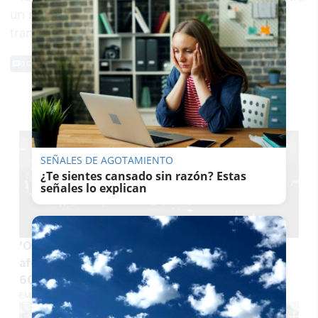
un retrato de Europa en una ventana
transparente".
0 Comentarios
TE PUEDE INTERESAR
SEÑALES DE AGOTAMIENTO
¿Te sientes cansado sin razón? Estas
señales lo explican
'Overbooking' en una discoteca de Rota: el
aforo era de 315 personas y se habían vendido
600 entradas
EMILIO CABRERA