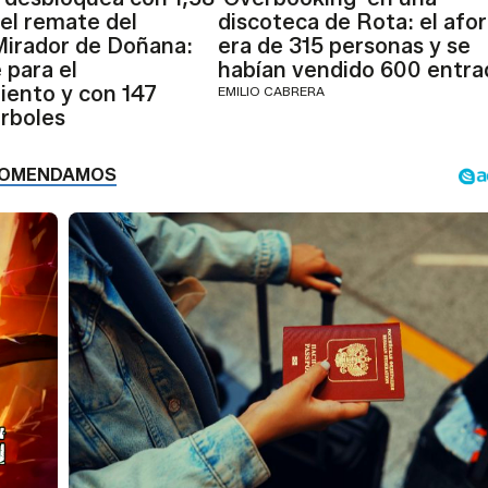
 el remate del
discoteca de Rota: el afo
irador de Doñana:
era de 315 personas y se
 para el
habían vendido 600 entra
ento y con 147
EMILIO CABRERA
rboles