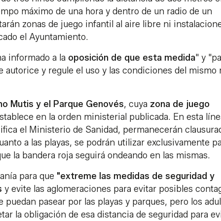
tiempo máximo de una hora y dentro de un radio de un
arán zonas de juego infantil al aire libre ni instalacion
cado el Ayuntamiento.
ha informado a la
oposición de que esta medida
" y "p
 autorice y regule el uso y las condiciones del mismo
no Mutis y el Parque Genovés
, cuya
zona de juego
tablece en la orden ministerial publicada. En esta línea
ifica el Ministerio de Sanidad, permanecerán clausura
cuanto a las playas, se podrán utilizar exclusivamente pa
que la bandera roja seguirá ondeando en las mismas.
danía para que
"extreme las medidas de seguridad y
s
y evite las aglomeraciones para evitar posibles contag
 puedan pasear por las playas y parques, pero los adu
r la obligación de esa distancia de seguridad para ev