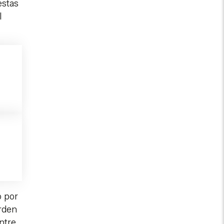
estas
l
o por
orden
ntre