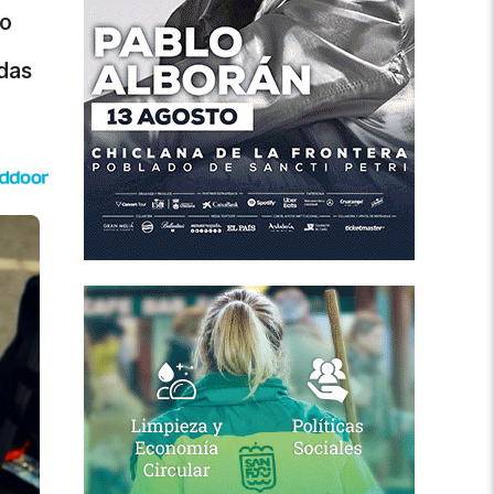
ro
das