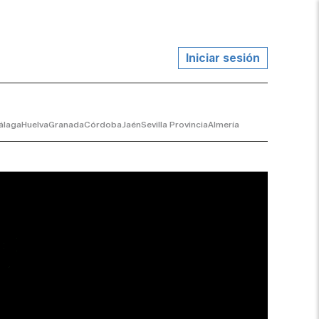
Iniciar sesión
álaga
Huelva
Granada
Córdoba
Jaén
Sevilla Provincia
Almería