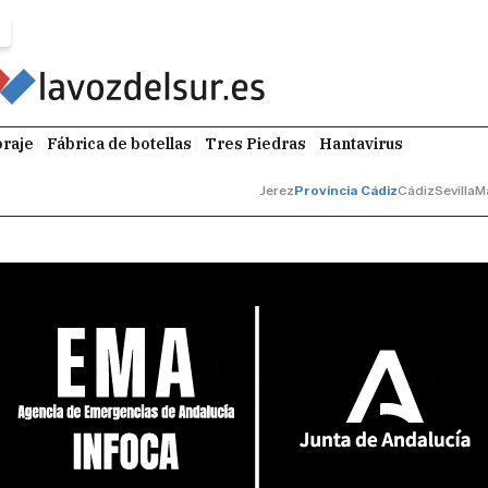
raje
Fábrica de botellas
Tres Piedras
Hantavirus
Jerez
Provincia Cádiz
Cádiz
Sevilla
M