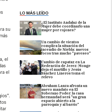
es
LO MÁS LEÍDO
¿El Instituto Andaluz de la
Mujer debe coordinarlo una
ara su
mujer por cojones?
 más
Un cambio de vientos
complica la situación del
incendio de Niebla: nuevos
focos tras mucho "paveseo"
, el
Cambio de capataz en La
das
Redención de Jerez: Monge
deja el martillo y Jesús
ra el
Sánchez Lineros toma el
relevo
Abraham Lanza afronta un
nuevo mandato en El
Soberano Poder: la casa
ios".
hermandad será "un gran
espacio abierto a la
ltos
parroquia y al barrio"
itar