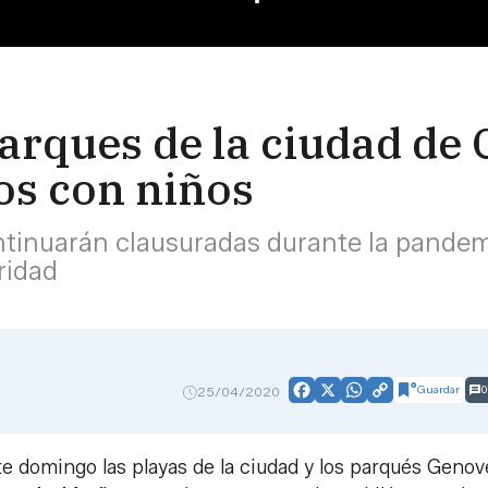
parques de la ciudad de
os con niños
ntinuarán clausuradas durante la pandemi
ridad
Guardar
0
25/04/2020
Facebook
X
WhatsApp
Copy
Link
te domingo las playas de la ciudad y los parqués Genov