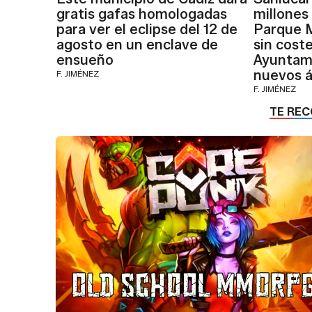
gratis gafas homologadas
millones
para ver el eclipse del 12 de
Parque M
agosto en un enclave de
sin coste
ensueño
Ayuntami
nuevos á
F. JIMÉNEZ
F. JIMÉNEZ