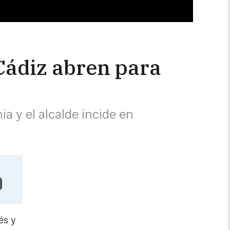
 Cádiz abren para
a y el alcalde incide en
és y