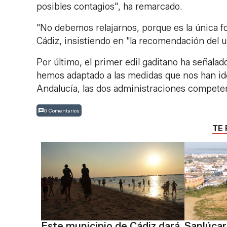
posibles contagios", ha remarcado.
"No debemos relajarnos, porque es la única f
Cádiz, insistiendo en "la recomendación del u
Por último, el primer edil gaditano ha señal
hemos adaptado a las medidas que nos han ido
Andalucía, las dos administraciones competen
0 Comentarios
TE 
Este municipio de Cádiz dará
Sanlúcar