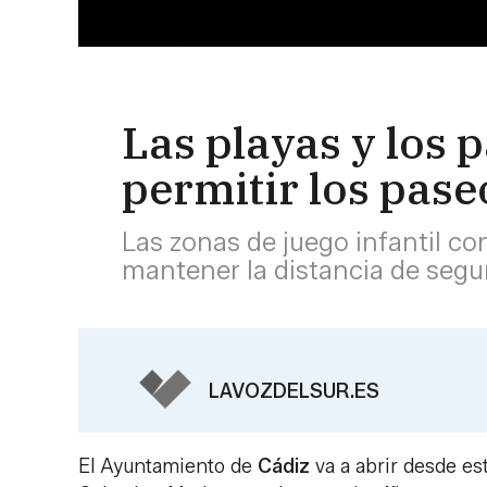
Las playas y los 
permitir los pase
Las zonas de juego infantil co
mantener la distancia de segu
LAVOZDELSUR.ES
El Ayuntamiento de
Cádiz
va a abrir desde es