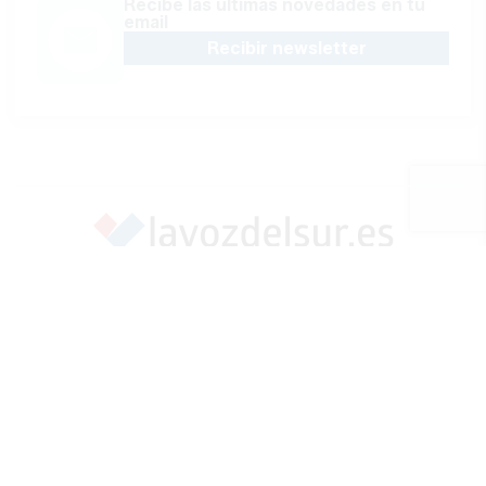
Recibe las últimas novedades en tu
email
Recibir newsletter
Apoya una Andalucía con Voz propia; Protege el
periodismo hecho por periodistas
Hazte socio
SÍGUENOS EN REDES