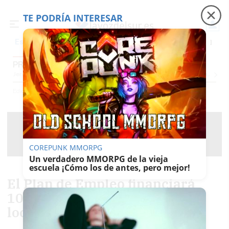
TE PODRÍA INTERESAR
Precio luz
Ceuta
Carreras de caballos
Peque
Es noticia
PROVINCIA CÁDIZ
Jerez
Provincia Cádiz
Cádiz
Sevilla
Málaga
Huelva
Granada
Córdoba
Jaén
Se
Ediciones
Provincia Cádiz
COREPUNK MMORPG
Un verdadero MMORPG de la vieja
escuela ¡Cómo los de antes, pero mejor!
El Plan de Empleo financiará
104 actuaciones en 40
localidades