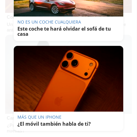
Corepunk MMORPG
NO ES UN COCHE CUALQUIERA
Un verdadero MMORPG de la vieja escuela ¡Cómo los de
Este coche te hará olvidar el sofá de tu
antes, pero mejor!
casa
MÁS QUE UN IPHONE
Canciones que marcan
¿El móvil también habla de ti?
¿Por qué recuerdas canciones viejas mejor que las
nuevas?