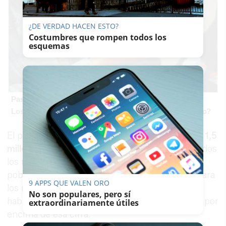
¿DE VERDAD HACEN ESTO?
Costumbres que rompen todos los
esquemas
Pasaportes que abren puertas
Los pasaportes más poderosos del mundo, ¿está el tuyo?
El presupuesto total de la operación asciende a
1,5
millones de euros
y esta edición alcanzará a todos
los municipios, no sólo a los de mayor
población. Así, se destinarán
639.360
euros
para
9 APPS QUE VALEN ORO
los municipios con menos de 40.000
No son populares, pero sí
habitantes y
860.640 euros
para los que están por
extraordinariamente útiles
encima de esa cifra.