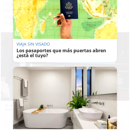
digitales en años anteriores, arranca este 25
de noviembre y alcanzará a municipios de
toda la provincia con una dotación total de 1,5
millones de euros
VIAJA SIN VISADO
Los pasaportes que más puertas abren
¿está el tuyo?
El responsable de Turismo de la Diputación de Cádiz y alcalde de El
Puerto, Germán Beardo, en la presentación de los vales.
J.