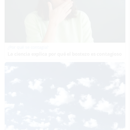
¿Por qué se contagia?
La ciencia explica por qué el bostezo es contagioso