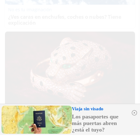
No es tu imaginación
¿Ves caras en enchufes, coches o nubes? Tiene
explicación
Viaja sin visado
Belleza indomable
Los pasaportes que
El diamante que simboliza la feminidad
más puertas abren
indomable
¿está el tuyo?