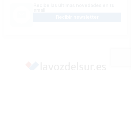
Recibe las últimas novedades en tu
email
Recibir newsletter
Apoya una Andalucía con Voz propia; Protege el
periodismo hecho por periodistas
Hazte socio
SÍGUENOS EN REDES