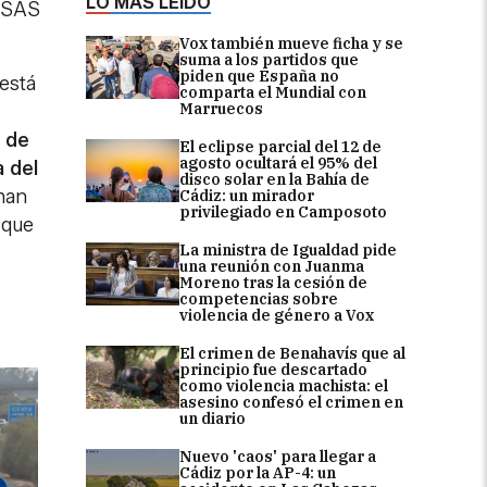
LO MÁS LEÍDO
l SAS
Vox también mueve ficha y se
suma a los partidos que
piden que España no
está
comparta el Mundial con
Marruecos
 de
El eclipse parcial del 12 de
agosto ocultará el 95% del
 del
disco solar en la Bahía de
 han
Cádiz: un mirador
privilegiado en Camposoto
 que
La ministra de Igualdad pide
una reunión con Juanma
Moreno tras la cesión de
competencias sobre
violencia de género a Vox
El crimen de Benahavís que al
principio fue descartado
como violencia machista: el
asesino confesó el crimen en
un diario
Nuevo 'caos' para llegar a
Cádiz por la AP-4: un