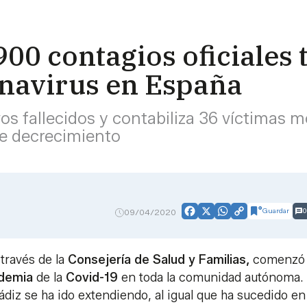
900 contagios oficiales
navirus en España
s fallecidos y contabiliza 36 víctimas mo
de decrecimiento
Guardar
0
09/04/2020
Facebook
X
WhatsApp
Copy
Link
 través de la
Consejería de Salud y Familias,
comenzó
demia
de la
Covid-19
en toda la comunidad autónoma.
diz se ha ido extendiendo, al igual que ha sucedido en