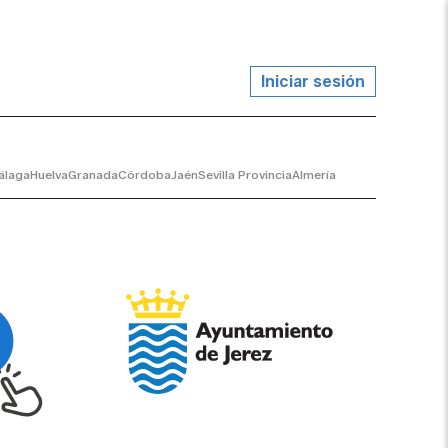
Iniciar sesión
álaga
Huelva
Granada
Córdoba
Jaén
Sevilla Provincia
Almería