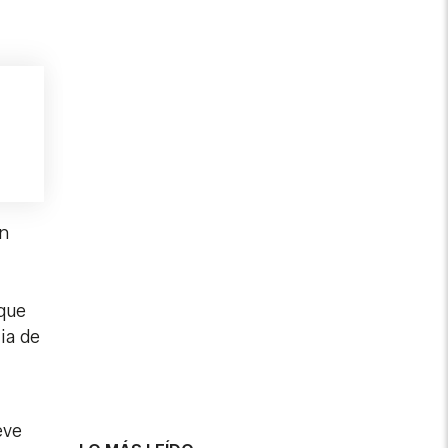
n
 que
ia de
eve