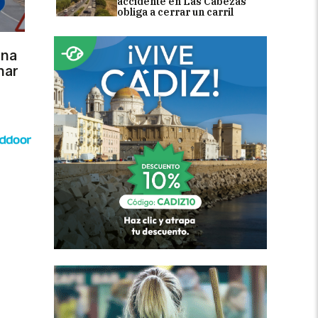
accidente en Las Cabezas
obliga a cerrar un carril
una
nar