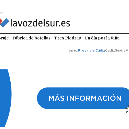
raje
Fábrica de botellas
Tres Piedras
Un día por la Viña
Jerez
Provincia Cádiz
Cádiz
Sevilla
M