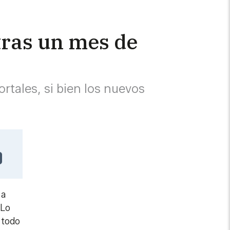
 tras un mes de
rtales, si bien los nuevos
 a
 Lo
 todo