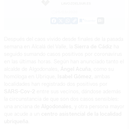
LAVOZDELSUR.ES
25/03/2020
Guardar
0
Facebook
X
WhatsApp
Copy
Link
Después del caos vivido desde finales de la pasada
semana en Alcalá del Valle, la
Sierra de Cádiz
ha
seguido sumando casos positivos por coronavirus
en las últimas horas. Según han anunciado tanto el
alcalde de Algodonales,
Ángel Acuña
, como su
homóloga en Ubrique,
Isabel Gómez
, ambas
localidades han registrado dos positivos por
SARS-Cov-2
entre sus vecinos, dándose además
la circunstancia de que son dos casos sensibles:
una anciana de
Algodonales
, y otra persona mayor
que acude a un
centro asistencial de la localidad
ubriqueña
.