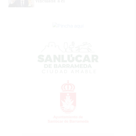
'vinculada' a él