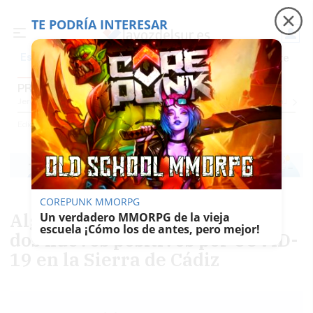
TE PODRÍA INTERESAR
Precio luz
Padre Coraje
Fábrica de botellas
Es noticia
PROVINCIA CÁDIZ
Jerez
Provincia Cádiz
Cádiz
Sevilla
Málaga
Huelva
Granada
Córdoba
Jaén
Se
Ediciones
Provincia Cádiz
COREPUNK MMORPG
Algodonales y Ubrique suman
Un verdadero MMORPG de la vieja
escuela ¡Cómo los de antes, pero mejor!
dos nuevos positivos por COVID-
19 en la Sierra de Cádiz