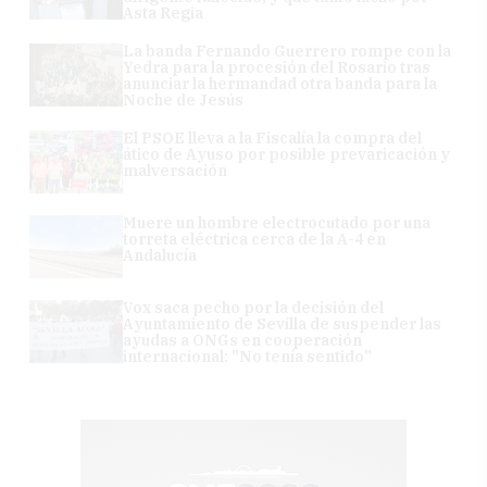
Asta Regia
La banda Fernando Guerrero rompe con la
Yedra para la procesión del Rosario tras
anunciar la hermandad otra banda para la
Noche de Jesús
El PSOE lleva a la Fiscalía la compra del
ático de Ayuso por posible prevaricación y
malversación
Muere un hombre electrocutado por una
torreta eléctrica cerca de la A-4 en
Andalucía
Vox saca pecho por la decisión del
Ayuntamiento de Sevilla de suspender las
ayudas a ONGs en cooperación
internacional: "No tenía sentido"