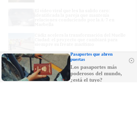
El vídeo viral que les ha salido caro:
identificada la pareja que mantenía
relaciones conduciendo por la A-7 en
Marbella
Cádiz acelera la transformación del Muelle
Ciudad: el proyecto que cambiará para
siempre su frente marítimo
Pasaportes que abren
puertas
Los pasaportes más
poderosos del mundo,
¿está el tuyo?