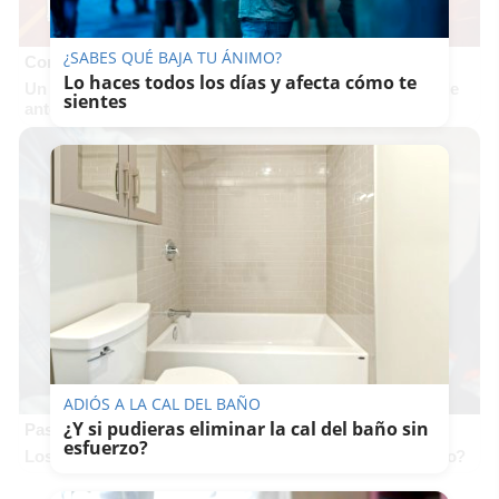
¿SABES QUÉ BAJA TU ÁNIMO?
Corepunk MMORPG
Lo haces todos los días y afecta cómo te
Un verdadero MMORPG de la vieja escuela ¡Cómo los de
sientes
antes, pero mejor!
ADIÓS A LA CAL DEL BAÑO
¿Y si pudieras eliminar la cal del baño sin
Pasaportes que abren puertas
esfuerzo?
Los pasaportes más poderosos del mundo, ¿está el tuyo?