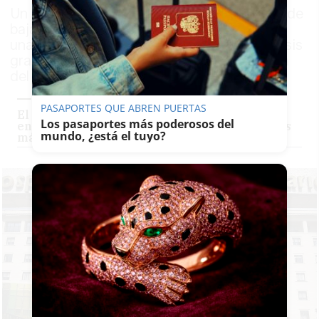
Un hombre de 37 años de El Palo continúa de
baja laboral después de que la picadura de
una araña violinista le provocara una necrosis
grave que hizo temer a su familia la pérdida
del brazo
PASAPORTES QUE ABREN PUERTAS
El pez araña vuelve a las costas andaluzas: se
Los pasaportes más poderosos del
entierra en la orilla y su picadura es una de las
mundo, ¿está el tuyo?
más dolorosas del verano