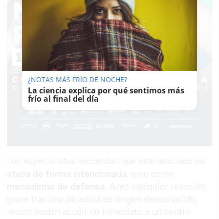
¿NOTAS MÁS FRÍO DE NOCHE?
La ciencia explica por qué sentimos más
frío al final del día
Los especialistas recuerdan que este arácnido
no
ataca de forma intencionada
, sino como
mecanismo de defensa
. Ante cualquier reacción
grave tras una picadura de origen desconocido,
recomiendan acudir de inmediato a un centro