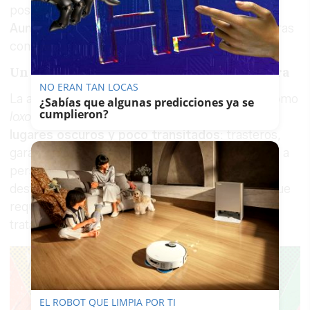
positiva y la
herida ha comenzado a cicatrizar.
Aun
así, el paciente sigue de baja laboral mientras
completa su recuperación.
Un insecto que vive donde menos se espera
NO ERAN TAN LOCAS
La araña violinista, conocida científicamente como
¿Sabías que algunas predicciones ya se
cumplieron?
loxosceles rufescens
, suele
esconderse en
lugares oscuros y poco transitados
: trasteros,
garajes o bajo las macetas. Aunque sus ataques a
personas son poco frecuentes, su veneno
destruye los tejidos y puede provocar úlceras que
requieren limpieza médica o injertos si no se
tratan a tiempo.
EL ROBOT QUE LIMPIA POR TI