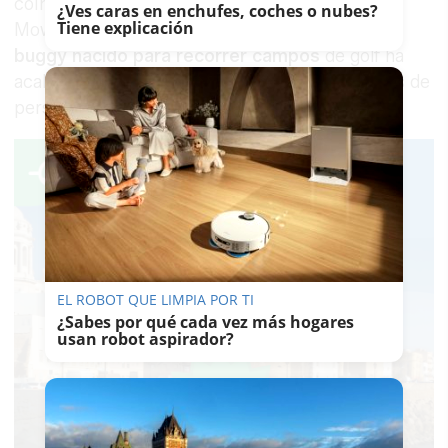
coincidencia con el 25 aniversario de Green
¿Ves caras en enchufes, coches o nubes?
Tiene explicación
Mowers añade un componente simbólico. Un
buggy nacido para recorrer campos
de golf ha
acabado siendo el
vehículo del Papa
ante miles de
personas en el Bernabéu.
EL ROBOT QUE LIMPIA POR TI
¿Sabes por qué cada vez más hogares
usan robot aspirador?