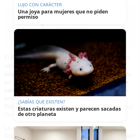
LUJO CON CARÁCTER
Una joya para mujeres que no piden
permiso
MÍRIAM
BOCANEGRA
09/06/2026
Guardar
0
Facebook
X
WhatsApp
Copy
Link
El
Papa León XIV
ya está en España y uno de los
vehículos que lo acompañan en su visita tiene
origen andaluz
. La firma Green Mowers, afincada
en
Estepona
y especializada en
maquinaria para
campos de golf
y movilidad eléctrica, ha sido la
encargada de fabricar el vehículo que usa el
¿SABÍAS QUE EXISTEN?
Pontífice para moverse por el interior del
Santiago
Estas criaturas existen y parecen sacadas
de otro planeta
Bernabéu
.
La empresa pertenece al grupo industrial
Crimidesa, con sede en Burgos y delegaciones por