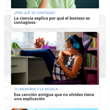
Corepunk MMORPG
Un verdadero MMORPG de la vieja escuela ¡Cómo los de
antes, pero mejor!
¿POR QUÉ SE CONTAGIA?
La ciencia explica por qué el bostezo es
contagioso
Pasaportes que abren puertas
Los pasaportes más poderosos del mundo, ¿está el tuyo?
TU MEMORIA Y LA MÚSICA
Esa canción antigua que no olvidas tiene
La llamada que lo cambió todo
una explicación
La ilusión llegó acompañada de responsabilidad.