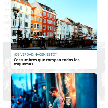
"Al principio
te da un poco de vértigo porque
eres consciente de la repercusión
que tiene,
pero también es un honor y un privilegio", ha
señalado Ruiz. Desde ese instante, el equipo
técnico se puso a trabajar siguiendo las
especificaciones de la organización del evento.
¿DE VERDAD HACEN ESTO?
Costumbres que rompen todos los
esquemas
El papa León XIV hace alguna parada para acercarse a