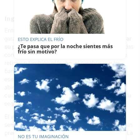
Ingeniería al servicio de la seguridad
Entre las modificaciones más exigentes figuró
garantizar la
estabilidad del vehículo tras alterar
ESTO EXPLICA EL FRÍO
¿Te pasa que por la noche sientes más
su peso y estructura
. Las ruedas fueron lastradas
frío sin motivo?
con agua para rebajar el centro de gravedad. Se
retiraron también el techo, el parabrisas y las
barras originales para cumplir un requisito
esencial: que el vehículo fuese completamente
abierto. "Cada modificación se ha estudiado
cuidadosamente para garantizar la estabilidad y la
seguridad", ha explicado Ruiz.
El vehículo ya ha sido entregado, cerrando
semanas de trabajo intenso para una empresa sin
precedentes en encargos de esta envergadura. La
NO ES TU IMAGINACIÓN