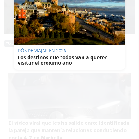
0 Comentarios
DÓNDE VIAJAR EN 2026
Los destinos que todos van a querer
TE PUEDE INTERESAR
visitar el próximo año
El vídeo viral que les ha salido caro: identificada
la pareja que mantenía relaciones conduciendo
por la A-7 en Marbella