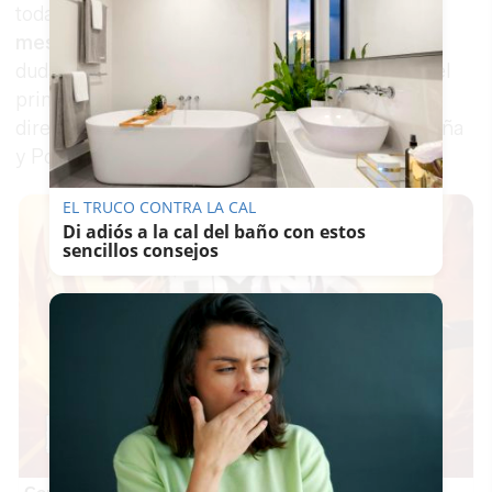
toda España. El
encargo llegó hace apenas un
mes
en forma de llamada inesperada. "No lo
dudamos ni un segundo. Dijimos que sí desde el
primer momento", ha declarado
Alberto Ruiz,
director comercial de Green Mowers para España
y Portugal.
EL TRUCO CONTRA LA CAL
Di adiós a la cal del baño con estos
sencillos consejos