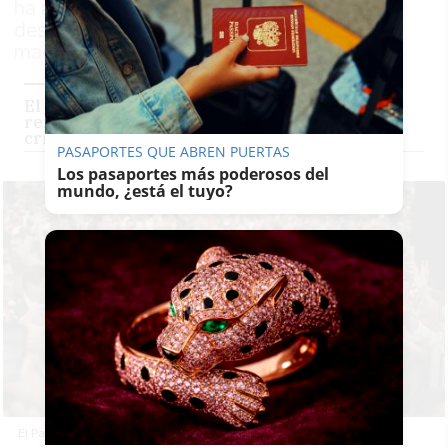
ha adaptado un buggy de golf para los
desplazamientos del Pontífice en el estadio
madrileño
El Papa, en el Congreso de los Diputados,
reivindica la acogida para los migrantes y
critica el aborto
PASAPORTES QUE ABREN PUERTAS
Los pasaportes más poderosos del
mundo, ¿está el tuyo?
El Papa, en el buggy andaluz construido para él.