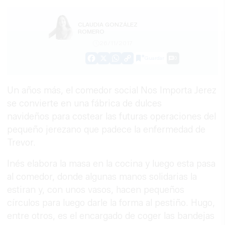
CLAUDIA GONZÁLEZ
ROMERO
26/11/2017
Guardar
0
Facebook
X
WhatsApp
Copy
Link
Un años más, el comedor social Nos Importa Jerez
se convierte en una fábrica de dulces
navideños para costear las futuras operaciones del
pequeño jerezano que padece la enfermedad de
Trevor.
Inés elabora la masa en la cocina y luego esta pasa
al comedor, donde algunas manos solidarias la
estiran y, con unos vasos, hacen pequeños
círculos para luego darle la forma al pestiño. Hugo,
entre otros, es el encargado de coger las bandejas