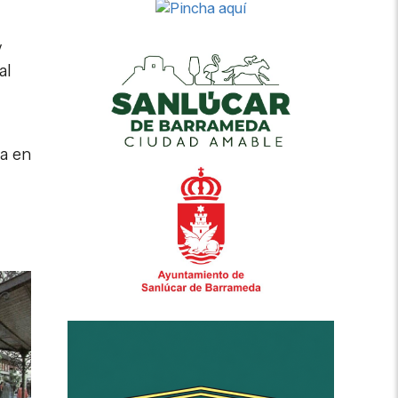
y
al
ra en