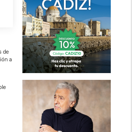
s de
ión a
ble