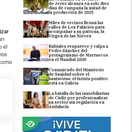
de Jerez alcanza en solo diez
días de campaña la mitad de
la producción de 2025
Miles de vecinos llenan las
calles de Los Palacios para
izar
acompañar a su patrona, la
Virgen de las Nieves
un
Rubiales reaparece y culpa a
 el
Pedro Sánchez del
mos
protagonismo de Marruecos
en el Mundial 2030
 como
Comunicado del Ministerio
de Sanidad sobre el
hantavirus: el turista positivo
está en Galicia
La batalla de las inmobiliarias
de Cádiz por profesionalizar
un sector sin regulación en
Andalucía