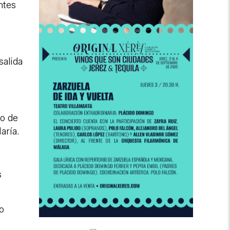
ntes
salida
do de
aría.
s
o