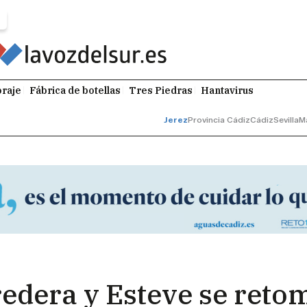
raje
Fábrica de botellas
Tres Piedras
Hantavirus
Jerez
Provincia Cádiz
Cádiz
Sevilla
M
edera y Esteve se retom