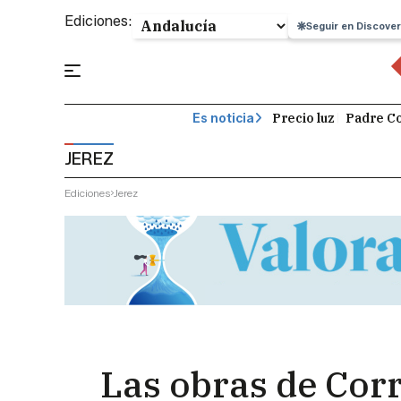
Ediciones:
Seguir en Discover
Precio luz
Padre Co
Es noticia
JEREZ
Ediciones
Jerez
Las obras de Corr