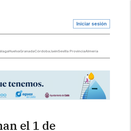
Iniciar sesión
álaga
Huelva
Granada
Córdoba
Jaén
Sevilla Provincia
Almería
an el 1 de