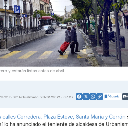
ro y estarán listas antes de abril.
Guardar
0
28/01/2021
Actualizado: 28/01/2021 - 07:27
Facebook
X
WhatsApp
Copy
Link
as calles Corredera, Plaza Esteve, Santa María y Cerrón
sí lo ha anunciado
el teniente de alcaldesa de Urbanis