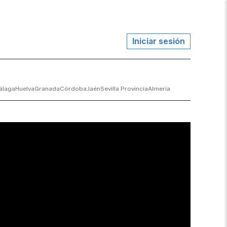
Iniciar sesión
álaga
Huelva
Granada
Córdoba
Jaén
Sevilla Provincia
Almería