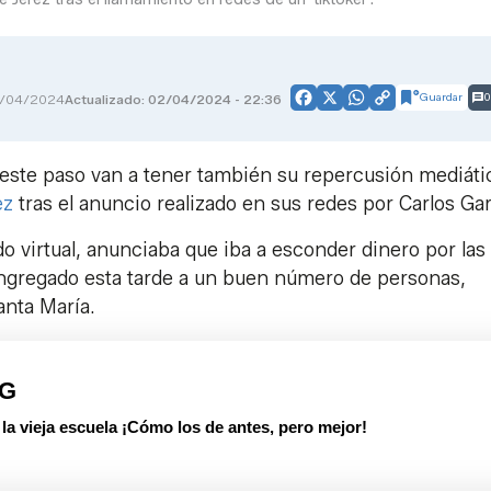
Guardar
0
1/04/2024
Actualizado: 02/04/2024 - 22:36
Facebook
X
WhatsApp
Copy
Link
este paso van a tener también su repercusión mediáti
ez
tras el anuncio realizado en sus redes por Carlos Ga
 virtual, anunciaba que iba a esconder dinero por las
ongregado esta tarde a un buen número de personas,
Santa María.
PG
 vieja escuela ¡Cómo los de antes, pero mejor!