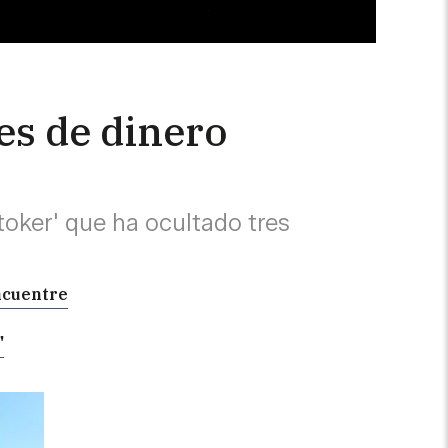
es de dinero
toker' que ha ocultado tres
encuentre
"