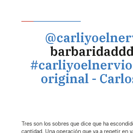
@carliyoelner
barbaridadd
#carliyoelnervio
original - Carl
Tres son los sobres que dice que ha escondid
cantidad. Una operación que va a repetir en v