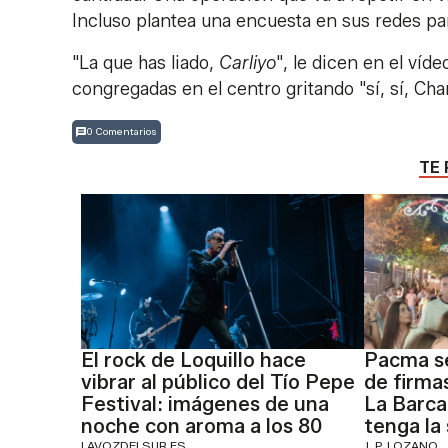
Incluso plantea una encuesta en sus redes par
"La que has liado,
Carliyo
", le dicen en el ví
congregadas en el centro gritando "sí, sí, Cha
0 Comentarios
TE 
El rock de Loquillo hace
Pacma se
vibrar al público del Tío Pepe
de firmas
Festival: imágenes de una
La Barca
noche con aroma a los 80
tenga la 
LAVOZDELSUR.ES
J. P. LOZANO