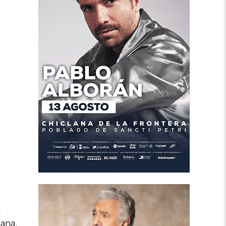
a
mana.