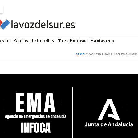
raje
Fábrica de botellas
Tres Piedras
Hantavirus
Jerez
Provincia Cádiz
Cádiz
Sevilla
M