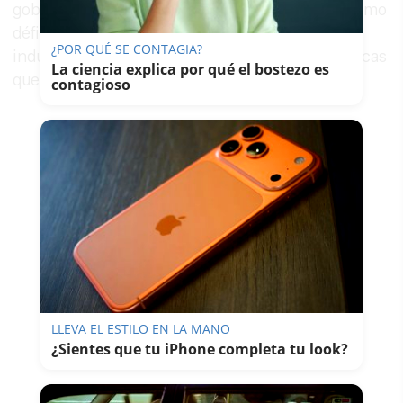
gobiernos, incluido el español, no computan como
déficit las inversiones en el complejo militar-
¿POR QUÉ SE CONTAGIA?
industrial, beneficiando así a las élites económicas
La ciencia explica por qué el bostezo es
que vacían las arcas públicas.
contagioso
LLEVA EL ESTILO EN LA MANO
¿Sientes que tu iPhone completa tu look?