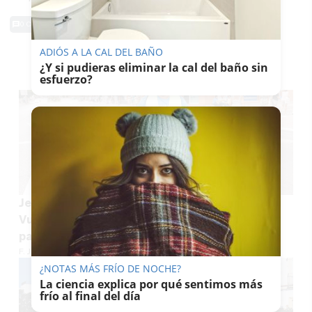
0 Comentarios
ADIÓS A LA CAL DEL BAÑO
TE PUEDE INTERESAR
¿Y si pudieras eliminar la cal del baño sin
esfuerzo?
Jerez busca voluntarios para la 18ª etapa de La
Vuelta Ciclista a España: así puedes apuntarte
para el 10 de septiembre
F. JIMÉNEZ
¿NOTAS MÁS FRÍO DE NOCHE?
La ciencia explica por qué sentimos más
frío al final del día