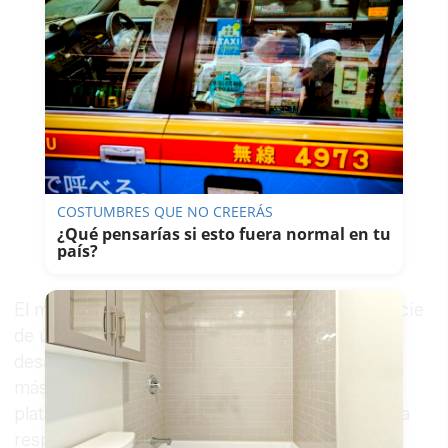
COSTUMBRES QUE NO CREERÁS
¿Qué pensarías si esto fuera normal en tu
país?
El manifiesto describe la carta como "una especie
de último aviso antes de la tormenta que puede
desatarse en Europa, como ya pasó hace poco
más de un siglo". Frente a ese panorama, la
plataforma convoca a debatir cómo articular una
respuesta ciudadana conjunta en Jerez.