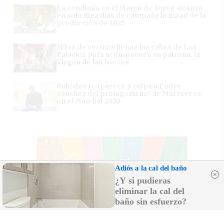
La vendimia en el Marco de Jerez alcanza
en solo diez días de campaña la mitad de la
producción de 2025
Miles de vecinos llenan las calles de Los
Palacios para acompañar a su patrona, la
Virgen de las Nieves
Rubiales reaparece y culpa a Pedro
Sánchez del protagonismo de Marruecos
en el Mundial 2030
Adiós a la cal del baño
¿Y si pudieras
eliminar la cal del
baño sin esfuerzo?