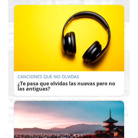
Casa palacio con 16 pisos de lujo junto al Arenal
en Jerez: Gilmar vende áticos de 42 metros por
275.000 euros
PACO SÁNCHEZ MÚGICA
CANCIONES QUE NO OLVIDAS
¿Te pasa que olvidas las nuevas pero no
las antiguas?
'Baño verde' en la calle más fresca de Jerez en
agosto: negocios icónicos, arte contemporáneo
y comida típica jerezana o italiana bajo un vergel
PACO SÁNCHEZ MÚGICA