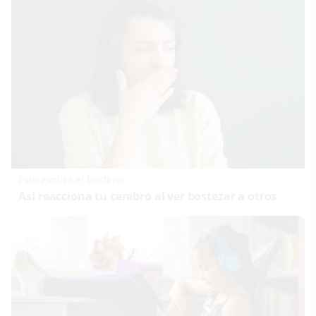
Esto explica el bostezo
Así reacciona tu cerebro al ver bostezar a otros