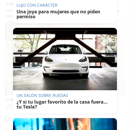
Corepunk MMORPG
LUJO CON CARÁCTER
Un verdadero MMORPG de la vieja escuela ¡Cómo los de
Una joya para mujeres que no piden
antes, pero mejor!
permiso
UN SALÓN SOBRE RUEDAS
Adiós a la cal del baño
¿Y si tu lugar favorito de la casa fuera…
tu Tesla?
¿Y si pudieras eliminar la cal del baño sin esfuerzo?
EEUU quiere imponer su dominio