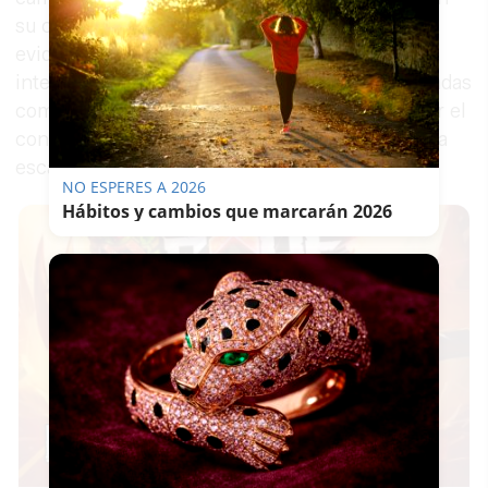
su comunicado, advierte de que 2026 ha
evidenciado la transformación de las
intervenciones internacionales —antes justificadas
como humanitarias— en una disputa abierta por el
control de recursos energéticos y estratégicos a
escala global.
NO ESPERES A 2026
Hábitos y cambios que marcarán 2026