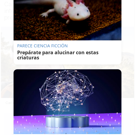
Campus de la Universidad de Cádiz, con la
intervención de Carlos Martínez García, ex
presidente de Attac España
PARECE CIENCIA FICCIÓN
Prepárate para alucinar con estas
criaturas
Carlos Martínez García impartirá una conferencia en Jerez.
J. A.
ARMARIO
08/06/2026