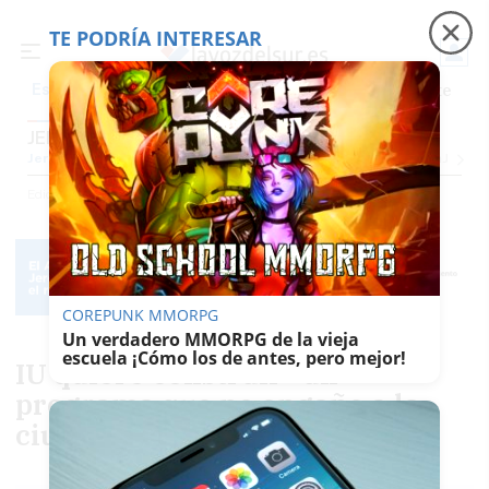
TE PODRÍA INTERESAR
Precio luz
Padre Coraje
Fábrica de botellas
Es noticia
JEREZ
Jerez
Provincia Cádiz
Cádiz
Sevilla
Málaga
Huelva
Granada
Córdoba
Jaén
Se
Ediciones
Jerez
COREPUNK MMORPG
Un verdadero MMORPG de la vieja
escuela ¡Cómo los de antes, pero mejor!
IU quiere construir "un
programa que no engañe a la
ciudadanía"