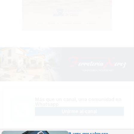
Más que un canal, una comunidad en
Whatsapp
Unirme al canal
9 apps que valen oro