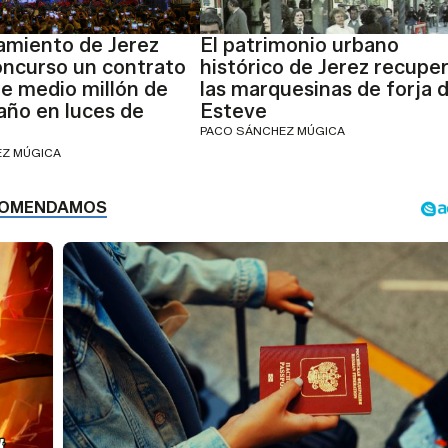
amiento de Jerez
El patrimonio urbano
oncurso un contrato
histórico de Jerez recupe
e medio millón de
las marquesinas de forja 
 año en luces de
Esteve
PACO SÁNCHEZ MÚGICA
EZ MÚGICA