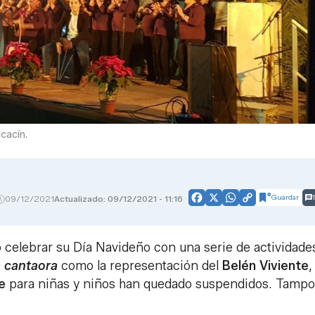
cacín.
Guardar
1
09/12/2021
Actualizado: 09/12/2021 - 11:16
Facebook
X
WhatsApp
Copy
Link
o celebrar su Día Navideño con una serie de actividade
 cantaora
como la representación del
Belén Viviente
,
e
para niñas y niños han quedado suspendidos. Tampo