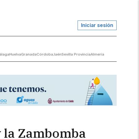
Iniciar sesión
álaga
Huelva
Granada
Córdoba
Jaén
Sevilla Provincia
Almería
 y la Zambomba