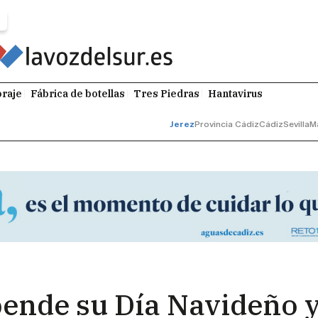
raje
Fábrica de botellas
Tres Piedras
Hantavirus
Jerez
Provincia Cádiz
Cádiz
Sevilla
M
pende su Día Navideño