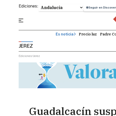
Ediciones:
Seguir en Discover
Precio luz
Padre Co
Es noticia
JEREZ
Ediciones
Jerez
Guadalcacín sus