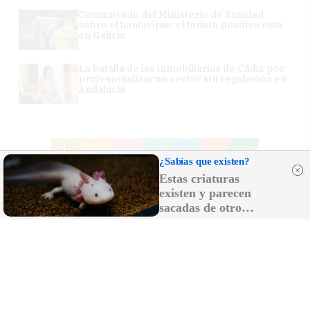
Comunicado del Ministerio de Sanidad
sobre el hantavirus: el turista positivo está
en Galicia
La batalla de las inmobiliarias de Cádiz por
profesionalizar un sector sin regulación en
Andalucía
¿Sabías que existen?
Estas criaturas
existen y parecen
sacadas de otro
planeta