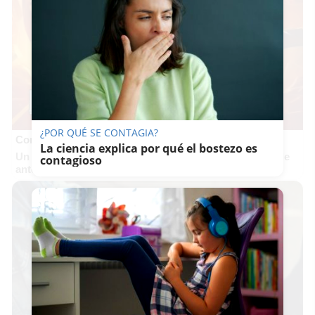
¿POR QUÉ SE CONTAGIA?
Corepunk MMORPG
La ciencia explica por qué el bostezo es
Un verdadero MMORPG de la vieja escuela ¡Cómo los de
contagioso
antes, pero mejor!