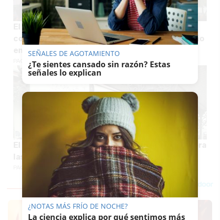
El Ayuntamiento de Jerez saca a concurso un
contrato de más de medio millón de euros al año
en luces de Navidad
SEÑALES DE AGOTAMIENTO
PACO SÁNCHEZ MÚGICA
¿Te sientes cansado sin razón? Estas
señales lo explican
El patrimonio urbano histórico de Jerez recupera
las marquesinas de forja de Esteve
PACO SÁNCHEZ MÚGICA
¿NOTAS MÁS FRÍO DE NOCHE?
La ciencia explica por qué sentimos más