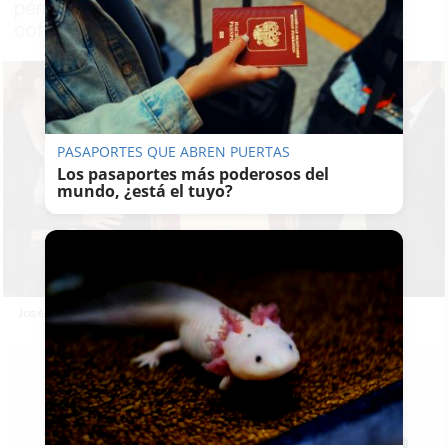
pérdida ha sido muy sentida en el mundo
cofrade
PASAPORTES QUE ABREN PUERTAS
Los pasaportes más poderosos del
mundo, ¿está el tuyo?
José Torreglosa exhibiendo el título de Hijo Adoptivo en 2012.
KIKO
ABUÍN
10/01/2022
Actualizado: 10/01/2022 - 17:34