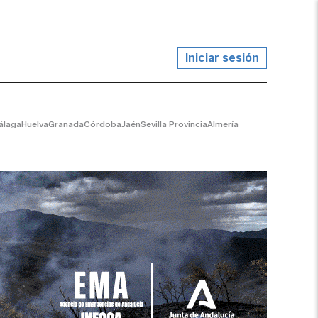
Iniciar sesión
álaga
Huelva
Granada
Córdoba
Jaén
Sevilla Provincia
Almería