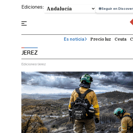
Ediciones:
Seguir en Discover
Precio luz
Ceuta
C
Es noticia
JEREZ
Ediciones
Jerez