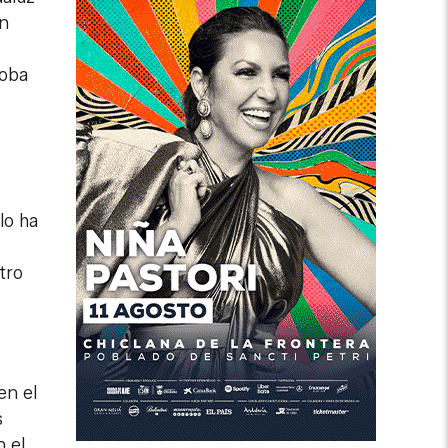
an
doba
lo ha
tro
en el
s
n el