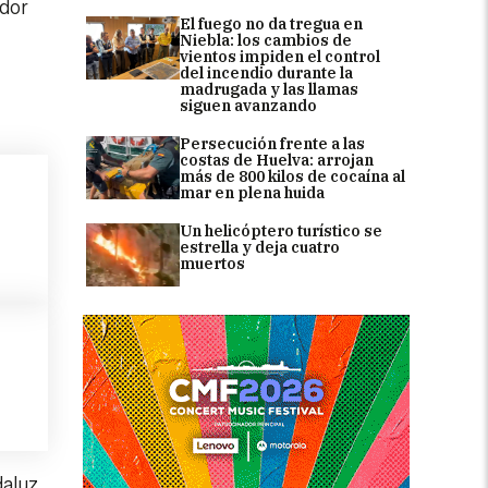
ador
El fuego no da tregua en
Niebla: los cambios de
vientos impiden el control
del incendio durante la
madrugada y las llamas
siguen avanzando
Persecución frente a las
costas de Huelva: arrojan
más de 800 kilos de cocaína al
mar en plena huida
Un helicóptero turístico se
estrella y deja cuatro
muertos
daluz