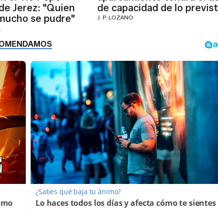
 de Jerez: "Quien
de capacidad de lo previs
mucho se pudre"
J. P. LOZANO
L
¿Sabes qué baja tu ánimo?
Cómo
Lo haces todos los días y afecta cómo te sientes