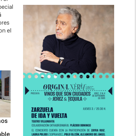
pecial
á
ores
on el
nos
oble