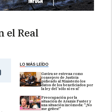
 el Real
LO MÁS LEÍDO
Gavira se estrena como
consejero de Justicia
pidiendo al Ministerio los
datos de los beneficiados por
la ley del 'sólo sí es sí'
Preocupación por la
situación de Aramis Fuster y
una situación incómoda: "¡No
me grites!"