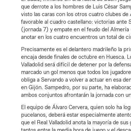
que derrote a los hombres de Luis César Sam
visto las caras con los otros cuatro clubes 
favorable al cuadro castellano: victorias ante
(jornada 7) y empate en el feudo del Almería (
anotar en los cuatro encuentros un total de ci
Precisamente es el delantero madrileño la pri
encaja desde finales de octubre en Huesca. 
Valladolid será difícil de detener por la defen
marcado un gol menos que todos los jugadores
obliga a Servando a volver a actuar en esa d
en Gijón. Sampedro, por su parte, ha elaborad
ambos conjuntos afrontarán la jornada con una 
El equipo de Álvaro Cervera, quien solo ha lo
pucelanos, deberá estar especialmente atento 
que el Real Valladolid anota la mayoría de sus 
tantos entre la media hora de juego y el descan