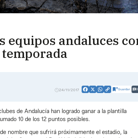
s equipos andaluces con
ta temporada
Guardar
0
24/11/2017
Facebook
X
WhatsApp
Copy
Link
clubes de Andalucía han logrado ganar a la plantilla
umado 10 de los 12 puntos posibles.
de nombre que sufrirá próximamente el estadio, la