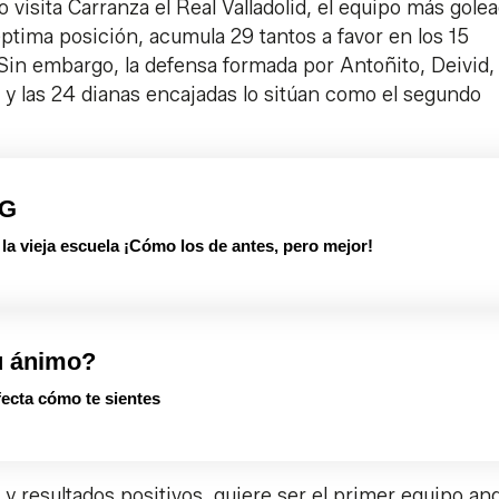
 visita Carranza el Real Valladolid, el equipo más gole
éptima posición, acumula 29 tantos a favor en los 15
Sin embargo, la defensa formada por Antoñito, Deivid,
 y las 24 dianas encajadas lo sitúan como el segundo
PG
 vieja escuela ¡Cómo los de antes, pero mejor!
u ánimo?
fecta cómo te sientes
y resultados positivos, quiere ser el primer equipo an