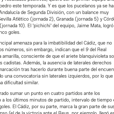
pedro este temporada. Y es que los pucelanos ya se h
de Andalucía de Segunda División, con un balance muy
 Sevilla Atlético (jornada 2), Granada (jornada 5) y Cór
jornada 10). El 'pichichi' del equipo, Jaime Mata, logró
nco goles.
ncipal amenaza para la imbatibilidad del Cádiz, que no
Los números, sin embargo, indican que el
9
del Real
sa amarilla, consciente de que el ariete blanquivioleta so
 cadistas. Además, la ausencia de laterales derechos
emarcación tras hacerlo durante buena parte del encuen
o una convocatoria sin laterales izquierdos, por lo que
dificultad similar.
grado sumar un punto en cuatro partidos ante los
a los últimos minutos de partido, intervalo de tiempo 
goles. El Cádiz, por su parte, marca la gran parte de su
so (el de la victoria ante el Reus, por ejemplo, llegó e