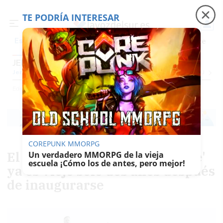
TE PODRÍA INTERESAR
Precio luz
Padre Coraje
Fábrica de botellas
Es noticia
JEREZ
Jerez
Provincia Cádiz
Cádiz
Sevilla
Málaga
Huelva
Granada
Córdoba
Jaén
Se
Ediciones
Jerez
COREPUNK MMORPG
El nuevo mercado de 'El Chicle'
Un verdadero MMORPG de la vieja
escuela ¡Cómo los de antes, pero mejor!
ya es viejo solo dos años después
de inaugurarse