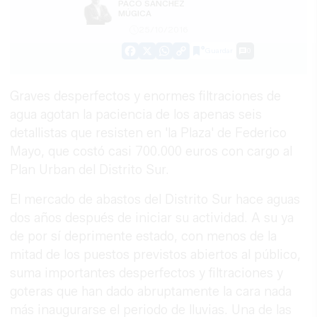
PACO SÁNCHEZ
MÚGICA
25/10/2016
Guardar
0
Facebook
X
WhatsApp
Copy
Link
Graves desperfectos y enormes filtraciones de
agua agotan la paciencia de los apenas seis
detallistas que resisten en 'la Plaza' de Federico
Mayo, que costó casi 700.000 euros con cargo al
Plan Urban del Distrito Sur.
El mercado de abastos del Distrito Sur hace aguas
dos años después de iniciar su actividad. A su ya
de por sí deprimente estado, con menos de la
mitad de los puestos previstos abiertos al público,
suma importantes desperfectos y filtraciones y
goteras que han dado abruptamente la cara nada
más inaugurarse el periodo de lluvias. Una de las