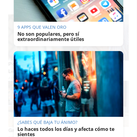
TE PUEDE INTERESAR
9 APPS QUE VALEN ORO
No son populares, pero sí
extraordinariamente útiles
Pedro Pacheco estará en el programa 'Malas
Lenguas' de TVE este sábado
J. P. LOZANO
¿SABES QUÉ BAJA TU ÁNIMO?
Lo haces todos los días y afecta cómo te
Gran noticia para los vecinos de La Granja: el
sientes