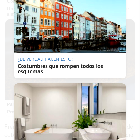
Corepunk MMORPG
Un verdadero MMORPG de la vieja escuela ¡Cómo los de
antes, pero mejor!
¿DE VERDAD HACEN ESTO?
Costumbres que rompen todos los
esquemas
Parece ciencia ficción
Prepárate para alucinar con estas criaturas
Francisco Benavent, coordinador del programa de
gobierno y Manuel Becerra, coordinador de medio