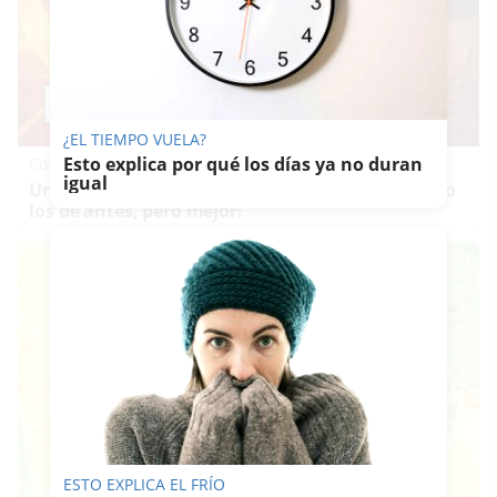
¿EL TIEMPO VUELA?
Esto explica por qué los días ya no duran
Corepunk MMORPG
igual
Un verdadero MMORPG de la vieja escuela ¡Cómo
los de antes, pero mejor!
ESTO EXPLICA EL FRÍO