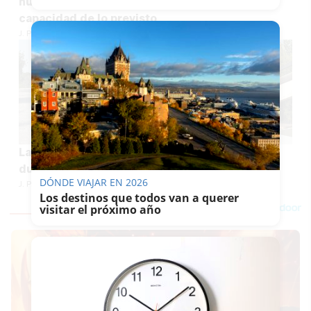
nuevo aparcamiento tendrá el doble de
capacidad de lo previsto
J. P. LOZANO
La Guareña tendrá luces LED: más ahorro, más
durabilidad... y menos apagones
DÓNDE VIAJAR EN 2026
J. P. LOZANO
Los destinos que todos van a querer
visitar el próximo año