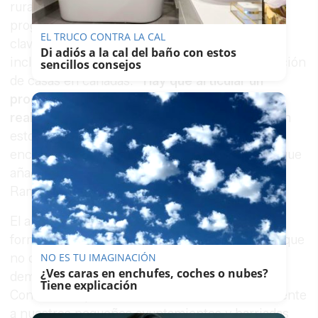
rural, insisten en la necesidad de articular un
programa “realista y cercano” basado en tres
EL TRUCO CONTRA LA CAL
claves: empleo, servicios públicos y vivienda,
Di adiós a la cal del baño con estos
incluyendo el desatasco histórico de la legalización
sencillos consejos
de casas en cañadas.
“Hay que articular un
programa con propuestas absolutamente
realistas
. Para vender motos ya han probado en
estos años las milongas del bipartidismo
encarnado en PP y PSOE, duopolio al que hay que
añadir en el caso de Andalucía a IU”, apuntó
Ramírez.
El alcaldable de la formación asegura censura la
forma de actuar de "un gobierno de la derecha que
no cree en las políticas municipales y que está
NO ES TU IMAGINACIÓN
¿Ves caras en enchufes, coches o nubes?
demostrando desde Madrid y desde la calle
Tiene explicación
Consistorio que arrasar o asfixiar económicamente
a nuestros pequeños ayuntamientos y barriadas