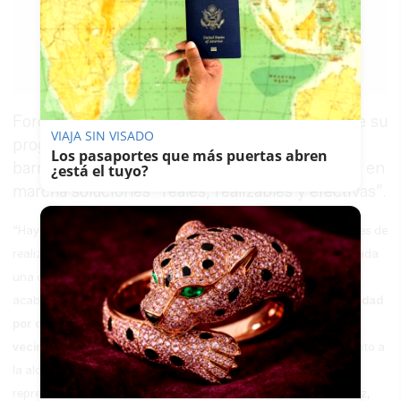
LAVOZDELSUR.ES
27/09/2014
Guardar
0
Facebook
X
WhatsApp
Copy
Link
Foro Ciudadano marca las líneas estratégicas de su
VIAJA SIN VISADO
programa de gobierno en una reunión en la
Los pasaportes que más puertas abren
barriada rural de El Mojo, donde propone poner en
¿está el tuyo?
marcha soluciones “reales, realizables y efectivas”.
“Hay que plantear líneas de actuación reales, cercanas y posibles de
realizar. No hay que montar castillos en el aire porque todas y cada
una de las propuestas deben ser absolutamente realizables. Se
acabaron los tiempos de falsas promesas,
hay que ir con la verdad
por delante después de atender palmo a palmo a todos los
vecinos del término municipal”,
aseguró Raúl Ramírez, candidato a
la alcaldía de Foro Ciudadano, durante un encuentro con
representantes y vecinos del Jerez rural en El Mojo. Para Ramírez,