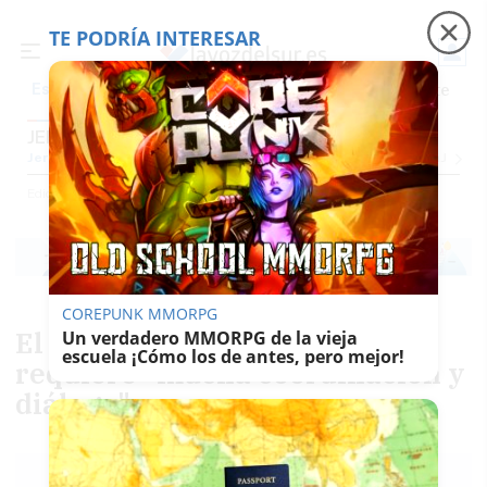
TE PODRÍA INTERESAR
Precio luz
Padre Coraje
Fábrica de botellas
Es noticia
JEREZ
Jerez
Provincia Cádiz
Cádiz
Sevilla
Málaga
Huelva
Granada
Córdoba
Jaén
Se
Ediciones
Jerez
COREPUNK MMORPG
El Jerez rural, una zona que
Un verdadero MMORPG de la vieja
escuela ¡Cómo los de antes, pero mejor!
requiere "mucha coordinación y
diálogo"