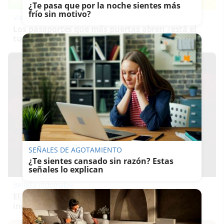
¿Te pasa que por la noche sientes más
frío sin motivo?
Viaja sin visado
Los pasaportes que más puertas abren ¿está el
tuyo?
SEÑALES DE AGOTAMIENTO
¿Te sientes cansado sin razón? Estas
señales lo explican
Belleza indomable
El diamante que simboliza la feminidad
indomable