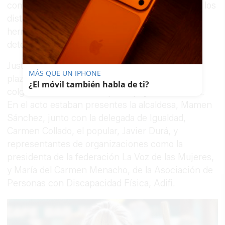
como a los demás partidos políticos, que desde los
distintos organismos legislativos tienen las
herramientas para desarrollar acciones que
detengan esta barbarie.
Justo antes de la concentración en la céntrica
MÁS QUE UN IPHONE
plaza del Arenal en el balcón del Ayuntamiento
¿El móvil también habla de ti?
colgaban el
lazo violeta
para apoyar esta causa.
En el acto estaban presentes la alcaldesa, Mamen
Sánchez, junto con la delegada de Igualdad,
Carmen Collado, el popular, Javier Durá, y
representantes de organizaciones como la
presidenta de la federación La Voz de las Mujeres,
y María del Carmen Menacho, de la Asociación de
Personas con Discapacidad Física, Adifi.