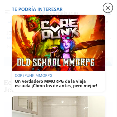
TE PODRÍA INTERESAR
Precio luz
Padre Coraje
Fábrica de botellas
Es noticia
JEREZ
Jerez
Provincia Cádiz
Cádiz
Sevilla
Málaga
Huelva
Granada
Córdoba
Jaén
Se
Ediciones
Jerez
COREPUNK MMORPG
Eclosión violeta también en
Un verdadero MMORPG de la vieja
escuela ¡Cómo los de antes, pero mejor!
Jerez
MARÍA LUISA
PARRA