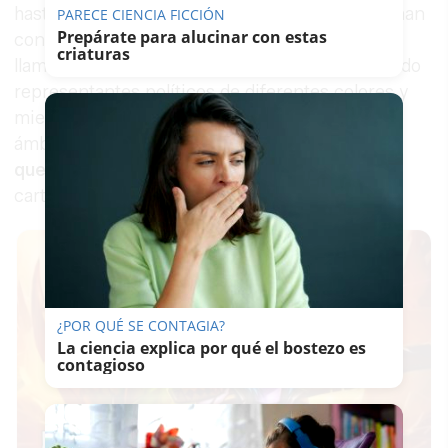
hasta la capital, diferentes colectivos de Jerez han
PARECE CIENCIA FICCIÓN
Prepárate para alucinar con estas
constituido la plataforma Violeta Abierta. A la
criaturas
llamada de la asamblea recién nacida han acudido
representantes políticos de diferentes colores y
miembros de organizaciones y asociaciones de
ámbito local. Todos con una petición:
“Nos
queremos vivas”
,
como rezaba en uno de los
carteles distribuidos a los asistentes.
¿POR QUÉ SE CONTAGIA?
La ciencia explica por qué el bostezo es
contagioso