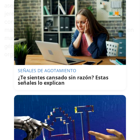
aseguran sus miembros, el movimiento violeta
jerezano continuará el camino, no se ha diluido
con el fin de las protestas jerezana y
madrileña. Todo lo contrario: “Queremos poner en
marcha un
espacio de trabajo
sobre igualdad y
género en su sentido más amplio”, afirman sus
organizadores.
SEÑALES DE AGOTAMIENTO
¿Te sientes cansado sin razón? Estas
señales lo explican