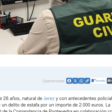
Guardar
0
09/07/2026
Facebook
X
WhatsApp
Copy
Link
e 28 años, natural de
Jerez
y con antecedentes policia
un delito de estafa por un importe de 2.000 euros. La
 @ de la Comandancia de Pontevedra en colaboración co