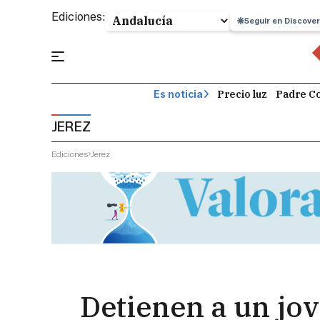
Ediciones:
Seguir en Discover
Precio luz
Padre Co
Es noticia
JEREZ
Ediciones
Jerez
Detienen a un jov