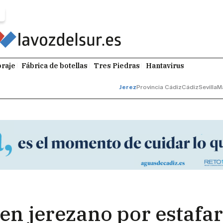
raje
Fábrica de botellas
Tres Piedras
Hantavirus
Jerez
Provincia Cádiz
Cádiz
Sevilla
M
en jerezano por estafar