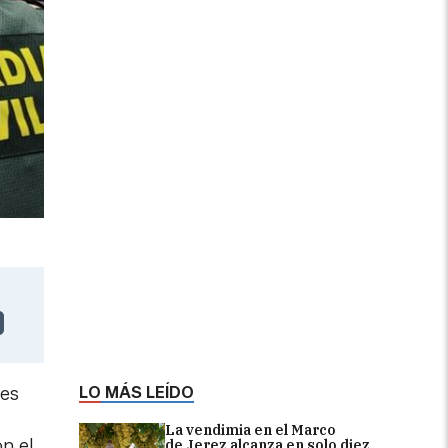
LO MÁS LEÍDO
les
La vendimia en el Marco
n el
de Jerez alcanza en solo diez