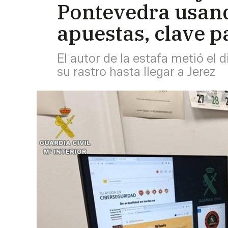
Pontevedra usand
apuestas, clave p
El autor de la estafa metió el 
su rastro hasta llegar a Jerez