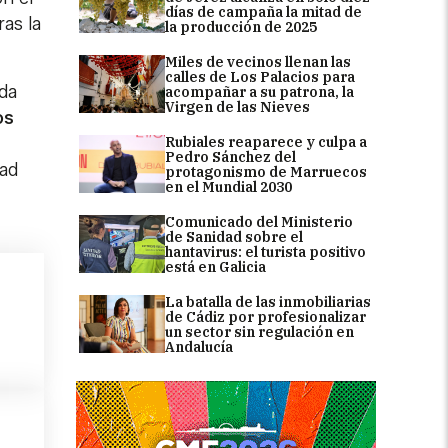
días de campaña la mitad de
as la
la producción de 2025
Miles de vecinos llenan las
calles de Los Palacios para
ida
acompañar a su patrona, la
Virgen de las Nieves
os
Rubiales reaparece y culpa a
Pedro Sánchez del
dad
protagonismo de Marruecos
en el Mundial 2030
Comunicado del Ministerio
de Sanidad sobre el
hantavirus: el turista positivo
está en Galicia
La batalla de las inmobiliarias
de Cádiz por profesionalizar
un sector sin regulación en
Andalucía