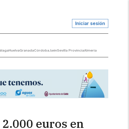
Iniciar sesión
álaga
Huelva
Granada
Córdoba
Jaén
Sevilla Provincia
Almería
 2.000 euros en