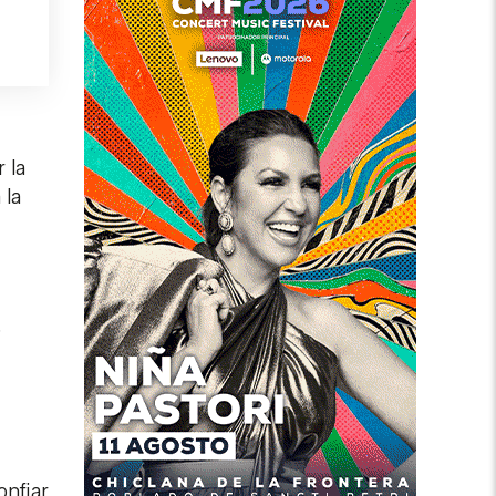
 la
 la
o
onfiar