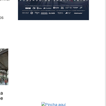
os
ra
de