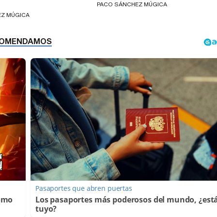
PACO SÁNCHEZ MÚGICA
EZ MÚGICA
Pasaportes que abren puertas
Cómo
Los pasaportes más poderosos del mundo, ¿está
tuyo?