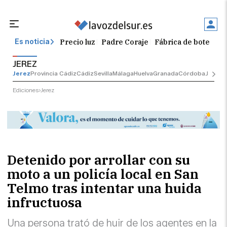
Precio luz
Padre Coraje
Fábrica de botellas
Es noticia
JEREZ
Jerez
Provincia Cádiz
Cádiz
Sevilla
Málaga
Huelva
Granada
Córdoba
Jaén
Se
Ediciones
Jerez
Detenido por arrollar con su
moto a un policía local en San
Telmo tras intentar una huida
infructuosa
Una persona trató de huir de los agentes en la