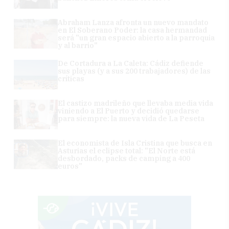
Abraham Lanza afronta un nuevo mandato
en El Soberano Poder: la casa hermandad
será "un gran espacio abierto a la parroquia
y al barrio"
De Cortadura a La Caleta: Cádiz defiende
sus playas (y a sus 200 trabajadores) de las
críticas
El castizo madrileño que llevaba media vida
viniendo a El Puerto y decidió quedarse
para siempre: la nueva vida de La Peseta
El economista de Isla Cristina que busca en
Asturias el eclipse total: "El Norte está
desbordado, packs de camping a 400
euros"