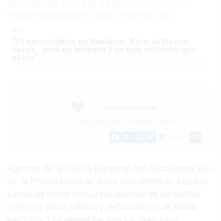
absorbía de la red el triple de la potencia
media necesaria en una vivienda tipo
"El narcotráfico en Sanlúcar, Rota, la Sierra,
Jerez... está en ascenso y es más violento que
antes"
LAVOZDELSUR.ES
10/11/2020
Actualizado: 10/11/2020 - 16:12
Guardar
0
Facebook
X
WhatsApp
Copy
Link
Agentes de la Policía Nacional con la colaboración
de la Policía Local de Jerez han detenido a cuatro
personas como presuntos autores de los delitos
contra la salud pública y defraudación de fluido
eléctrico. Los detenidos son los presuntos