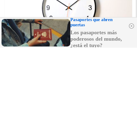
Pasaportes que abren
puertas
Los pasaportes más
poderosos del mundo,
¿está el tuyo?
¿El tiempo vuela?
Esto explica por qué los días ya no duran igual
DISCOVER WITH
LO MÁS LEÍDO
El incendio forestal de San Roque,
estabilizado tras cinco horas de intenso
trabajo: 19 familias desalojadas y una
vivienda con graves daños
El sector pirotécnico acusa a la Junta de
"populismo irresponsable" por el veto a