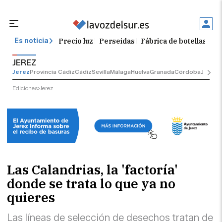
Precio luz
Perseidas
Fábrica de botellas
Tr
Es noticia
JEREZ
Jerez
Provincia Cádiz
Cádiz
Sevilla
Málaga
Huelva
Granada
Córdoba
Jaén
Se
Ediciones
Jerez
Las Calandrias, la 'factoría'
donde se trata lo que ya no
quieres
Las líneas de selección de desechos tratan de