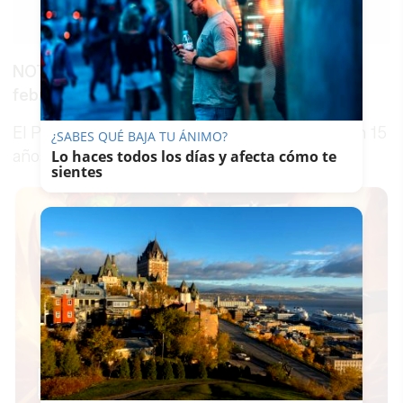
Guardar
0
Facebook
X
WhatsApp
Copy
Link
NOTICIAS MÁS DESTACADAS. Sábado 27 de
febrero de 2016.
El PSOE recurre a una fundación municipal con 15
¿SABES QUÉ BAJA TU ÁNIMO?
años y sin actividad para salvar Villamarta
Lo haces todos los días y afecta cómo te
sientes