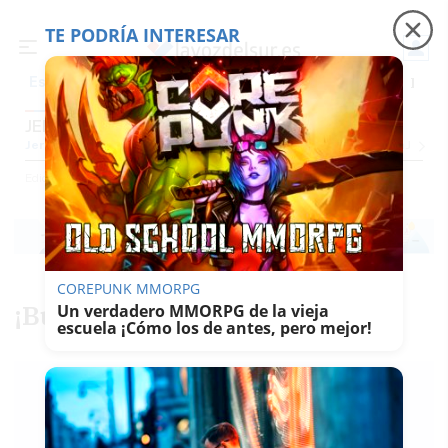
TE PODRÍA INTERESAR
Precio luz
Ceuta
Carreras de caballos
Peque
Es noticia
JEREZ
Jerez
Provincia Cádiz
Cádiz
Sevilla
Málaga
Huelva
Granada
Córdoba
Jaén
Se
Ediciones
Jerez
COREPUNK MMORPG
¡Buenos días!
Un verdadero MMORPG de la vieja
escuela ¡Cómo los de antes, pero mejor!
FRANCISCO
ROMERO
26/02/2016