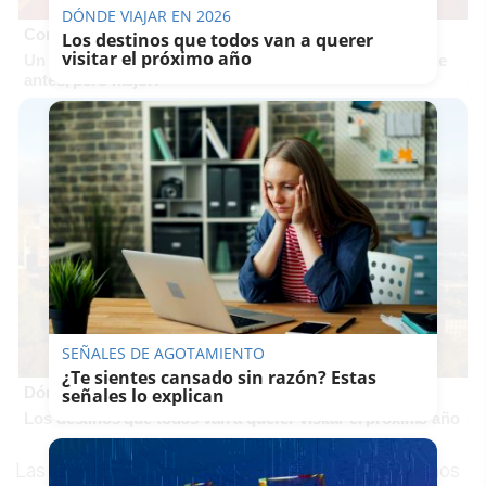
DÓNDE VIAJAR EN 2026
Corepunk MMORPG
Los destinos que todos van a querer
visitar el próximo año
Un verdadero MMORPG de la vieja escuela ¡Cómo los de
antes, pero mejor!
SEÑALES DE AGOTAMIENTO
¿Te sientes cansado sin razón? Estas
Dónde viajar en 2026
señales lo explican
Los destinos que todos van a querer visitar el próximo año
Las cuentas municipales de los últimos doce años