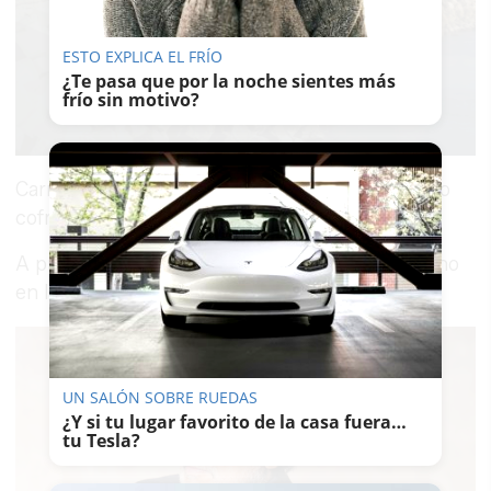
ESTO EXPLICA EL FRÍO
¿Te pasa que por la noche sientes más
frío sin motivo?
Carmen Collado: "No he querido atacar al mundo
cofrade"
A prisión tras dispararle en la cabeza a un vecino
en la zona Sur
UN SALÓN SOBRE RUEDAS
¿Y si tu lugar favorito de la casa fuera…
tu Tesla?