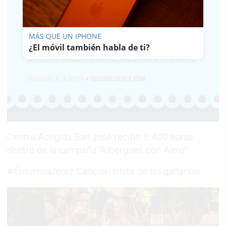
MÁS QUE UN IPHONE
¿El móvil también habla de ti?
Centro Acogida San José recibe 8.400 euros
dentro de la campaña 'Albergues con Alma'
#EntornoaJerez Canción triste de las gañanías