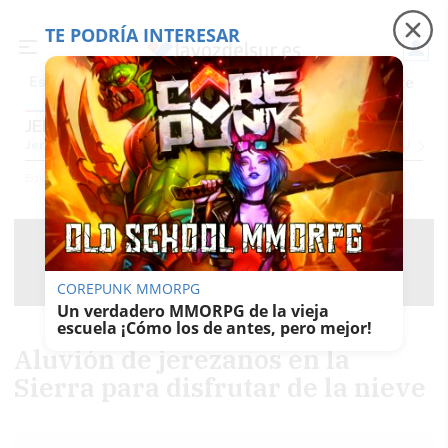
TE PODRÍA INTERESAR
Precio luz
Padre Coraje
Fábrica de botellas
Es noticia
JEREZ
Jerez
Provincia Cádiz
Cádiz
Sevilla
Málaga
Huelva
Granada
Córdoba
Jaén
Se
Ediciones
Jerez
COREPUNK MMORPG
Un verdadero MMORPG de la vieja
escuela ¡Cómo los de antes, pero mejor!
Aluvión de jerezanos en la
Sierra para disfrutar de la nieve