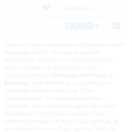
LAVOZDELSUR.ES
08/02/2015
Actualizado: 04/03/2021 - 12:54
Guardar
0
Facebook
X
WhatsApp
Copy
Link
Cientos y cientos de jerezanos y jerezanas se han
desplazado este fin de semana -quienes
previamente no tenían ya cerrada la estancia-
hacia localidades de la Sierra de Cádiz,
fundamentalmente
Villaluenga del Rosario y
Beonacaz
, para disfrutar de la segunda gran
nevada del invierno en la zona. Ni los
inconvenientes, ni la peligrosidad de las
carreteras, han mermado las ganas de muchos
visitantes por contemplar paisajes únicos
totalmente pintados de blanco y, en general, de
divertirse en la nieve. Copos que han hecho las