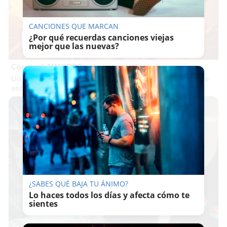
CANCIONES QUE MARCAN
¿Por qué recuerdas canciones viejas
mejor que las nuevas?
Corepunk MMORPG
Un verdadero MMORPG de la vieja escuela ¡Cómo los de
antes, pero mejor!
¿SABES QUÉ BAJA TU ÁNIMO?
Lo haces todos los días y afecta cómo te
sientes