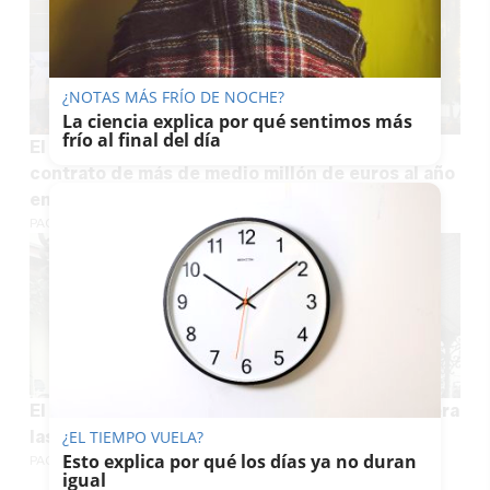
¿NOTAS MÁS FRÍO DE NOCHE?
La ciencia explica por qué sentimos más
frío al final del día
El Ayuntamiento de Jerez saca a concurso un
contrato de más de medio millón de euros al año
en luces de Navidad
PACO SÁNCHEZ MÚGICA
El patrimonio urbano histórico de Jerez recupera
las marquesinas de forja de Esteve
¿EL TIEMPO VUELA?
Esto explica por qué los días ya no duran
PACO SÁNCHEZ MÚGICA
igual