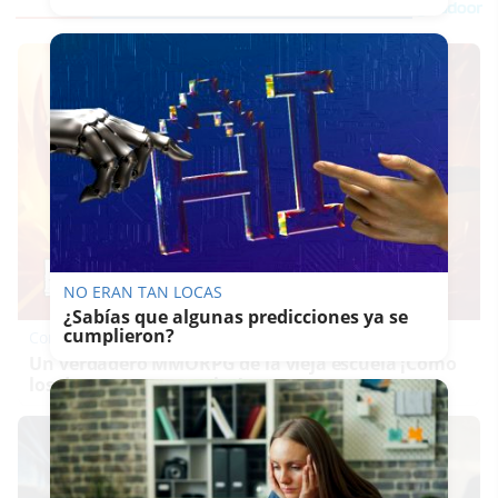
NO ERAN TAN LOCAS
¿Sabías que algunas predicciones ya se
cumplieron?
Corepunk MMORPG
Un verdadero MMORPG de la vieja escuela ¡Cómo
los de antes, pero mejor!