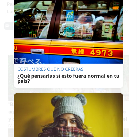
Pasaportes que abren puertas
Los pasaportes más poderosos del mundo, ¿está el tuyo?
0 Comentarios
TE PUEDE INTERESAR
COSTUMBRES QUE NO CREERÁS
¿Qué pensarías si esto fuera normal en tu
país?
'Baño verde' en la calle más fresca de Jerez en
agosto: negocios icónicos, arte contemporáneo
y comida típica jerezana o italiana bajo un vergel
PACO SÁNCHEZ MÚGICA