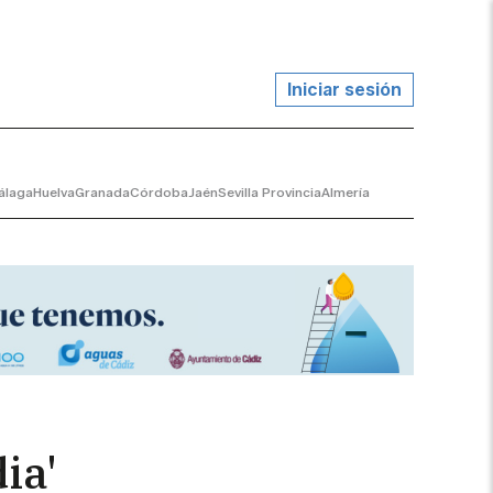
Iniciar sesión
álaga
Huelva
Granada
Córdoba
Jaén
Sevilla Provincia
Almería
ia'