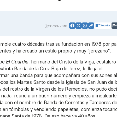
Guardar
0
28/03/2018
Facebook
X
WhatsApp
Copy
Link
mple cuatro décadas tras su fundación en 1978 por pa
tes y ha creado un estilo propio y muy "jerezano".
epe
El Guardia
, hermano del Cristo de la Viga, costalero
tinta Banda de la Cruz Roja de Jerez, le llega el
ormar una banda para que acompañara con sus sones al
dos los Martes Santo desde la iglesia de San Juan de l
 del rostro de la Virgen de los Remedios, no pudo dec
rriada, reúne a un buen número y empieza a inculcarle
ida con el nombre de Banda de Cornetas y Tambores de
os en tómbolas y vendiendo papeletas, comienza tocan
Semana Santa de 1978. De eso hace ya 40 años.