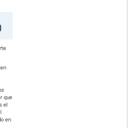
rte
 en
os
ir que
s el
l
do en