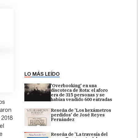
LO MÁS LEÍDO
'Overbooking' en una
discoteca de Rota: el aforo
era de 315 personas y se
habían vendido 600 entradas
os
saron
Reseña de 'Los hexámetros
perdidos' de José Reyes
 2018
Fernández
el
e
Reseña de 'La travesía del