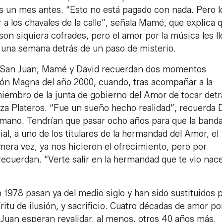
dos un mes antes. “Esto no está pagado con nada. Pero l
 a los chavales de la calle”, señala Mamé, que explica 
n siquiera cofrades, pero el amor por la música les ll
te una semana detrás de un paso de misterio.
n San Juan, Mamé y David recuerdan dos momentos
ión Magna del año 2000, cuando, tras acompañar a la
miembro de la junta de gobierno del Amor de tocar detr
plaza Plateros. “Fue un sueño hecho realidad”, recuerda 
ano. Tendrían que pasar ocho años para que la band
al, a uno de los titulares de la hermandad del Amor, el
imera vez, ya nos hicieron el ofrecimiento, pero por
ecuerdan. “Verte salir en la hermandad que te vio nac
 1978 pasan ya del medio siglo y han sido sustituidos 
u de ilusión, y sacrificio. Cuatro décadas de amor por
Juan esperan revalidar, al menos, otros 40 años más.