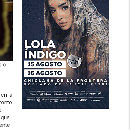
bio
 en la
ronto
o
 que
ente