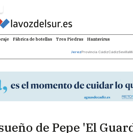
raje
Fábrica de botellas
Tres Piedras
Hantavirus
Jerez
Provincia Cádiz
Cádiz
Sevilla
M
sueño de Pepe 'El Guard