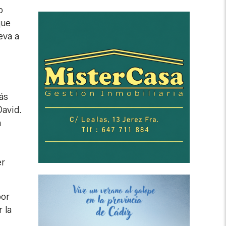
o
que
eva a
ás
David.
a
er
por
 la