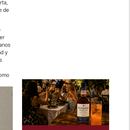
rta,
e de
e
er
manos
d y
s
Homo