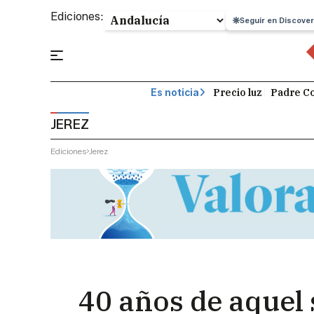
Ediciones:
Seguir en Discover
Precio luz
Padre Co
Es noticia
JEREZ
Ediciones
Jerez
40 años de aquel 