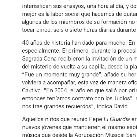
intensifican sus ensayos, una hora al día, y 
mejor es la labor social que hacemos de quitar
algunos de los miembros de su formación no so
tocar cinco, seis o siete horas diarias duran
40 años de historia han dado para mucho. E
especialmente. El primero, durante la proces
Sagrada Cena recibieron la invitación de un 
del misterio de vuelta a su capilla, desde la 
“Fue un momento muy grande”, añade su herm
volviera a acompañar, esta vez de manera ofici
Cautivo. “En 2004, el año en que salió por pr
entonces teníamos contrato con los Judíos”, r
nos trae grandes recuerdos”, indica David.
Aquellos niños que reunió Pepe
El Guardia
en
nuevos jóvenes que mantienen el mismo espírit
música que desde la Agrupación Musical San 