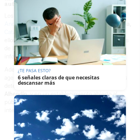
autónomas
Los locales inspeccionados se encontraban en
Andalucía
, Aragón, Asturias, Castilla La Mancha,
Cataluña
, Extremadura, Madrid y Valencia
. En
ellos se comercializaban productos procedentes
de las empresas investigadas, según la
información facilitada por el Instituto Armado.
Además del registro de la nave de Peligros, los
¿TE PASA ESTO?
6 señales claras de que necesitas
agentes también actuaron en el domicilio de los
descansar más
detenidos, situado en la localidad granadina de
Alhendín
, y en un establecimiento abierto al
público en la capital granadina vinculado a los
integrantes del grupo investigado.