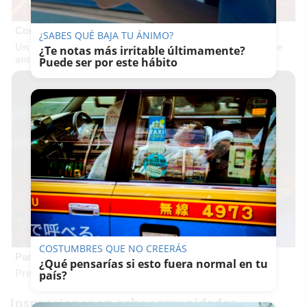
Corepunk MMORPG
¿SABES QUÉ BAJA TU ÁNIMO?
Un verdadero MMORPG de la vieja escuela ¡Cómo los de
¿Te notas más irritable últimamente?
antes, pero mejor!
Puede ser por este hábito
COSTUMBRES QUE NO CREERÁS
Parece ciencia ficción
¿Qué pensarías si esto fuera normal en tu
Prepárate para alucinar con estas criaturas
país?
Inspecciones en ocho comunidades