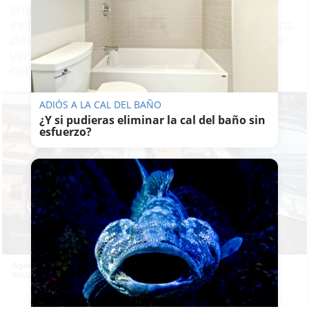
empresas en una operación pionera que
incluyó inspecciones en 170 establecimientos
de ocho comunidades autónomas donde se
vendían productos vinculados a las
compañías investigadas
ADIÓS A LA CAL DEL BAÑO
¿Y si pudieras eliminar la cal del baño sin
esfuerzo?
Agentes de la Policía Nacional, en una imagen de archivo. -
MAURI BUHIGAS