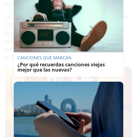
actividad.
La intervención principal se produjo en marzo de
2026, cuando la Guardia Civil llevó a cabo el
registro de la nave. De forma simultánea, se
realizaron inspecciones coordinadas en 170
establecimientos distribuidos por ocho
comunidades autónomas.
CANCIONES QUE MARCAN
¿Por qué recuerdas canciones viejas
mejor que las nuevas?