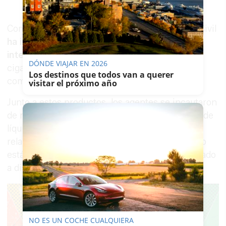
Como resultado de las actuaciones, la Guardia Civil
ha investigado a cuatro empresas y ha
intervenido 8.000 envases
con líquidos para
DÓNDE VIAJAR EN 2026
cigarrillos electrónicos ya preparados para su
Los destinos que todos van a querer
comercialización.
visitar el próximo año
Junto a estos productos, los agentes se incautaron
de materias primas destinadas a la elaboración de
líquidos de recarga y de diverso material
relacionado con la actividad. Todo lo intervenido
está valorado en
casi 890.000 euros
y ha quedado
a disposición de la autoridad judicial.
NO ES UN COCHE CUALQUIERA