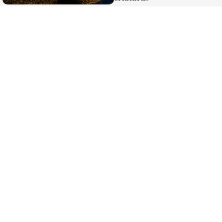
Miles de vecinos llenan las calles de Los
Palacios para acompañar a su patrona, la
Virgen de las Nieves
Rubiales reaparece y culpa a Pedro
Sánchez del protagonismo de Marruecos
en el Mundial 2030