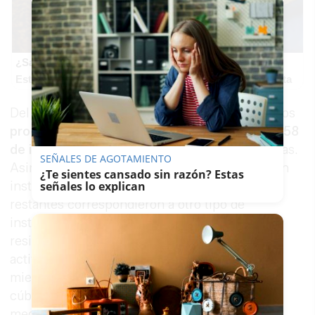
¿Sabías que existen?
Estas criaturas existen y parecen sacadas de otro planeta
Del volumen total recibido, 2.384 metros cúbicos
procedían de instalaciones nucleares y otros 58
de instalaciones radiactivas
y no reglamentarias.
SEÑALES DE AGOTAMIENTO
Asimismo, 234 expediciones tuvieron origen en
¿Te sientes cansado sin razón? Estas
instalaciones nucleares, mientras que las 46
señales lo explican
restantes correspondieron a otro tipo de
instalaciones. En cuanto a la tipología de los
residuos, el 86% fueron residuos de muy baja
actividad, equivalentes a 2.102 metros cúbicos,
mientras que el 14% restante, 340 metros
cúbicos, correspondieron a residuos de baja y
media actividad.