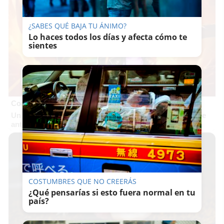
¿SABES QUÉ BAJA TU ÁNIMO?
Lo haces todos los días y afecta cómo te
sientes
Corepunk MMORPG
Un verdadero MMORPG de la vieja escuela ¡Cómo los de
antes, pero mejor!
COSTUMBRES QUE NO CREERÁS
¿Qué pensarías si esto fuera normal en tu
país?