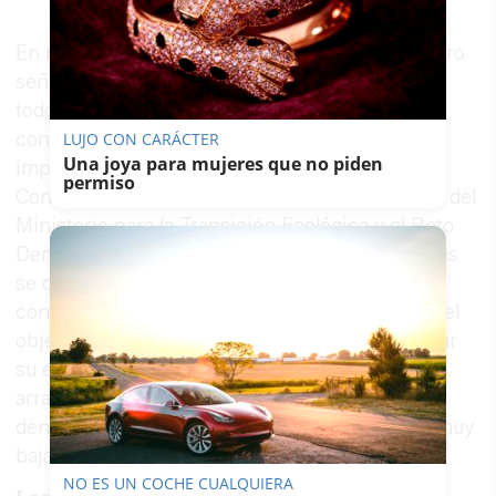
En relación con los próximos proyectos, Noguero
señaló que la Plataforma Sureste ya dispone de
todos los permisos necesarios para iniciar su
construcción, entre ellos la declaración de
LUJO CON CARÁCTER
Una joya para mujeres que no piden
impacto ambiental, el informe favorable del
permiso
Consejo de Seguridad Nuclear y la autorización del
Ministerio para la Transición Ecológica y el Reto
Demográfico. Según indicó, los trabajos actuales
se centran en adaptar el proyecto a las
condiciones fijadas por estos organismos, con el
objetivo de iniciar las obras en 2027 y comenzar
su explotación en 2031. Además, Enresa prevé
arrancar también en 2027 la construcción de la
denominada celda 31, destinada a residuos de muy
baja actividad.
NO ES UN COCHE CUALQUIERA