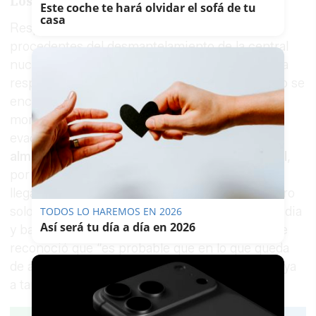
Los residuos de Garoña
Este coche te hará olvidar el sofá de tu
casa
Respecto al futuro traslado de residuos
procedentes del desmantelamiento de la central
nuclear de Santa María de Garoña, en Burgos, la
responsable de El Cabril recordó que el proceso se
encuentra todavía en su primera fase. En este
momento, explicó, los trabajos se centran en la
evacuación del
combustible gastado y su
almacenamiento temporal en la propia central
,
por lo que esos residuos de alta actividad no
llegarán a El Cabril. Hasta ahora, añadió, el centro
solo ha recibido “residuos de operación” de media
TODOS LO HAREMOS EN 2026
Así será tu día a día en 2026
y baja actividad procedentes de Garoña, aunque
reconoció que “es probable que en lo que queda
de años empiecen a llegar algunos” vinculados ya
a tareas de desmantelamiento.