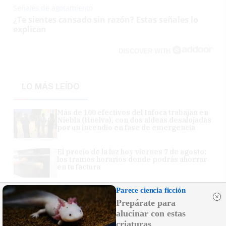
Señales de agotamiento
¿Te sientes cansado sin razón? Estas señales lo
explican
DISCOVER WITH
LO MÁS LEÍDO
Más de 100 efectivos del Infoca trabajan en
Niebla (Huelva), con dos aldeas desalojadas
por un incendio en fase de emergencia
El precio de la luz hoy viernes 7 de agosto:
los tramos horarios donde podrás ahorrar
en tu factura
Parece ciencia ficción
La vendimia en el Marco de Jerez alcanza
en solo diez días de campaña la mitad de la
Prepárate para
producción de 2025
alucinar con estas
criaturas