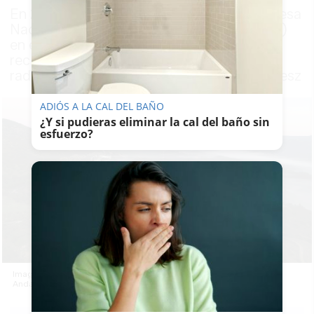
En 2025, El Cabril, gestionado por la Empresa
Nacional de Residuos Radiactivos (Enresa)
en el municipio cordobés de Hornachuelos,
recibió 2.442 metros cúbicos de residuos
radiactivos distribuidos en 280 expedicionesz
ADIÓS A LA CAL DEL BAÑO
¿Y si pudieras eliminar la cal del baño sin
esfuerzo?
Imagen de El Cabril desde las alturas, cementerio nuclear de
Andalucía, en la provincia de Córdoba.