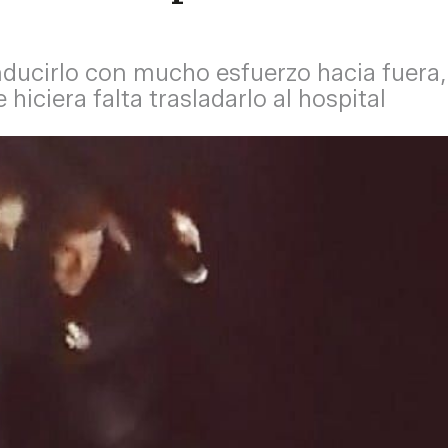
onducirlo con mucho esfuerzo hacia fuera
 hiciera falta trasladarlo al hospital