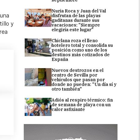
Nuria Roca y Juan del Val
 una
disfrutan de las playas
gaditanas durante sus
illo y
vacaciones: "Siempre
elegiría este lugar"
rea
Chiclana roza el lleno
hotelero total y consolida su
posición como uno de los
destinos más cotizados de
España
Nuevos destrozos en el
centro de Sevilla por
vehículos que pasan por
donde no pueden: "Un día sí y
otro también"
Adiós al respiro térmico: fin
de semana de playa con un
calor asfixiante