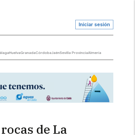
Iniciar sesión
álaga
Huelva
Granada
Córdoba
Jaén
Sevilla Provincia
Almería
 rocas de La