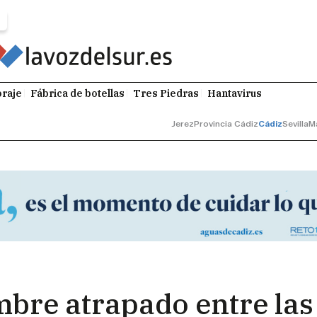
raje
Fábrica de botellas
Tres Piedras
Hantavirus
Jerez
Provincia Cádiz
Cádiz
Sevilla
M
bre atrapado entre las