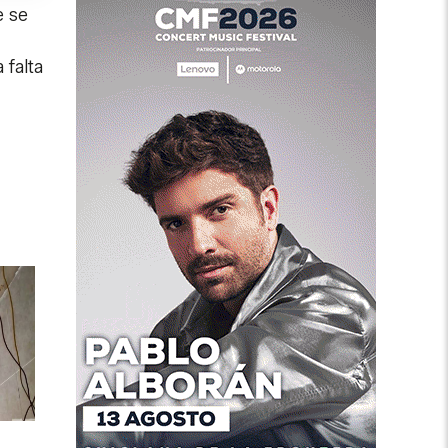
e se
 falta