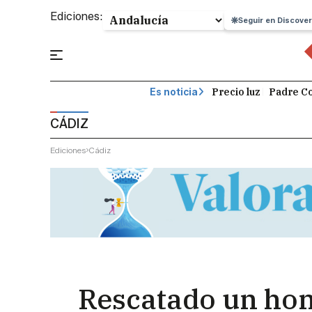
Ediciones:
Seguir en Discover
Precio luz
Padre Co
Es noticia
CÁDIZ
Ediciones
Cádiz
Rescatado un hom