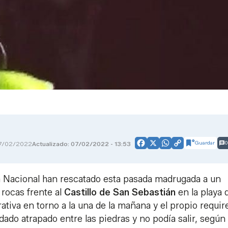
Guardar
0
7/02/2022
Actualizado: 07/02/2022 - 13:53
Facebook
X
WhatsApp
Copy
Link
ía Nacional han rescatado esta pasada madrugada a un
rocas frente al
Castillo de San Sebastián
en la playa
perativa en torno a la una de la mañana y el propio requir
dado atrapado entre las piedras y no podía salir, según