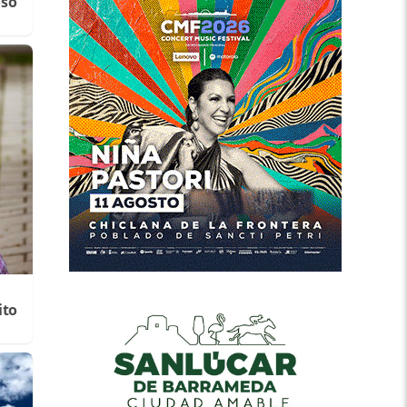
oso
ito