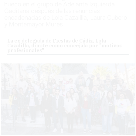
hueco en el grupo de Adelante Izquierda
Gaditana después de las renuncias
encadenadas de Lola Cazalilla, Laura Cubero
y Montemayor Mures
La ex delegada de Fiestas de Cádiz, Lola
Cazalilla, dimite como concejala por "motivos
profesionales"