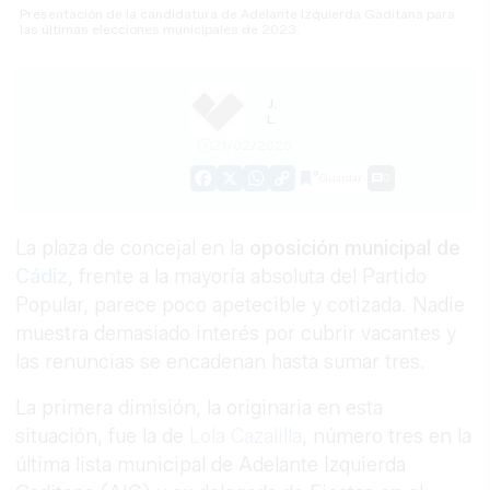
Presentación de la candidatura de Adelante Izquierda Gaditana para
las últimas elecciones municipales de 2023.
J.
L.
21/02/2025
Guardar
0
Facebook
X
WhatsApp
Copy
Link
La plaza de concejal en la
oposición municipal de
Cádiz
, frente a la mayoría absoluta del Partido
Popular, parece poco apetecible y cotizada. Nadie
muestra demasiado interés por cubrir vacantes y
las renuncias se encadenan hasta sumar tres.
La primera dimisión, la originaria en esta
situación, fue la de
Lola Cazalilla
, número tres en la
última lista municipal de Adelante Izquierda