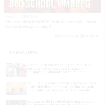
Corepunk MMORPG
Un verdadero MMORPG de la vieja escuela ¡Cómo
los de antes, pero mejor!
DISCOVER WITH
LO MÁS LEÍDO
Vox también mueve ficha y se suma a los
partidos que piden que España no
comparta el Mundial con Marruecos
El eclipse parcial del 12 de agosto ocultará
el 95% del disco solar en la Bahía de Cádiz:
un mirador privilegiado en Camposoto
La ministra de Igualdad pide una reunión
con Juanma Moreno tras la cesión de