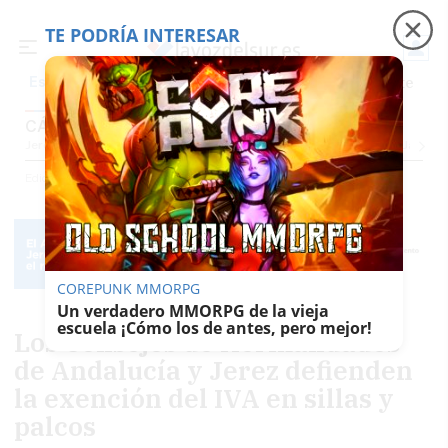
TE PODRÍA INTERESAR
Precio luz
Padre Coraje
Fábrica de botellas
Es noticia
CÁDIZ
Jerez
Provincia Cádiz
Cádiz
Sevilla
Málaga
Huelva
Granada
Córdoba
Jaén
Sev
Ediciones
Cádiz
COREPUNK MMORPG
Un verdadero MMORPG de la vieja
escuela ¡Cómo los de antes, pero mejor!
Los Consejos de Hermandades
de Andalucía y Jerez defienden
la exención del IVA en sillas y
palcos