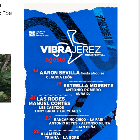
a
: "Se