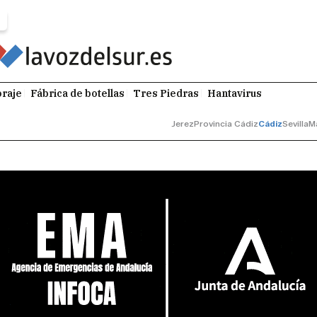
raje
Fábrica de botellas
Tres Piedras
Hantavirus
Jerez
Provincia Cádiz
Cádiz
Sevilla
M