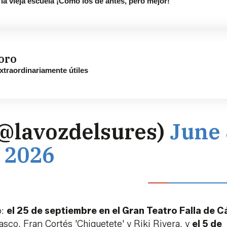
 vieja escuela ¡Cómo los de antes, pero mejor!
oro
xtraordinariamente útiles
(@lavozdelsures)
June 
2026
o:
el 25 de septiembre en el Gran Teatro Falla de C
sco, Fran Cortés 'Chiquetete' y Riki Rivera, y
el 5 de