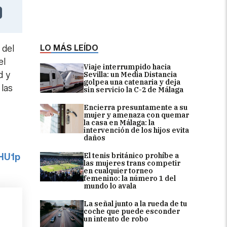
LO MÁS LEÍDO
 del
el
Viaje interrumpido hacia
d y
Sevilla: un Media Distancia
golpea una catenaria y deja
 las
sin servicio la C-2 de Málaga
Encierra presuntamente a su
mujer y amenaza con quemar
la casa en Málaga: la
intervención de los hijos evita
daños
El tenis británico prohíbe a
6HU1p
las mujeres trans competir
en cualquier torneo
femenino: la número 1 del
mundo lo avala
La señal junto a la rueda de tu
coche que puede esconder
un intento de robo