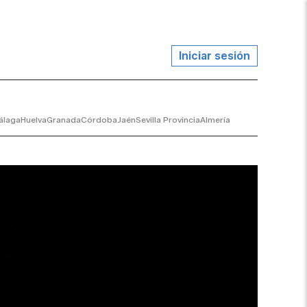
Iniciar sesión
álaga
Huelva
Granada
Córdoba
Jaén
Sevilla Provincia
Almería