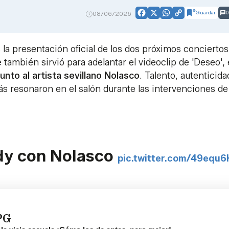
Guardar
0
08/06/2026
Facebook
X
WhatsApp
Copy
Link
la presentación oficial de los dos próximos conciertos
 también sirvió para adelantar el videoclip de 'Deseo', 
nto al artista sevillano Nolasco
. Talento, autenticida
ás resonaron en el salón durante las intervenciones de
ndy con Nolasco
pic.twitter.com/49equ
PG