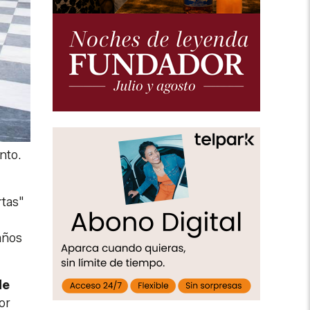
nto.
rtas"
años
de
or