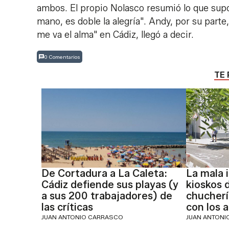
ambos. El propio Nolasco resumió lo que supo
mano, es doble la alegría". Andy, por su parte
me va el alma" en Cádiz, llegó a decir.
0 Comentarios
TE 
De Cortadura a La Caleta:
La mala 
Cádiz defiende sus playas (y
kioskos 
a sus 200 trabajadores) de
chucherí
las críticas
con los 
JUAN ANTONIO CARRASCO
JUAN ANTON