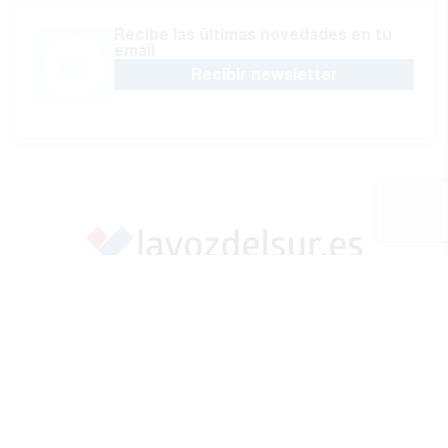
Recibe las últimas novedades en tu
email
Recibir newsletter
Apoya una Andalucía con Voz propia; Protege el
periodismo hecho por periodistas
Hazte socio
SÍGUENOS EN REDES