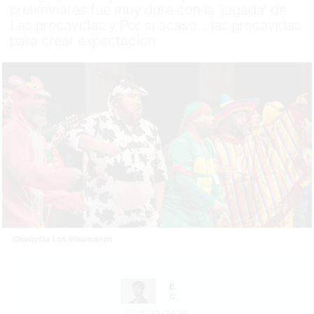
preliminares fue muy dura con la 'jugada' de
Las precavidas y Por si acaso... las precavidas
para crear expectación
Chirigota Los Inhumanos.
E.
C.
15/02/2025