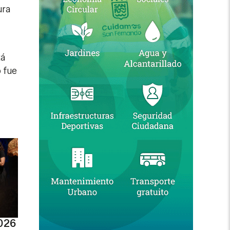
ura
tá
 fue
026