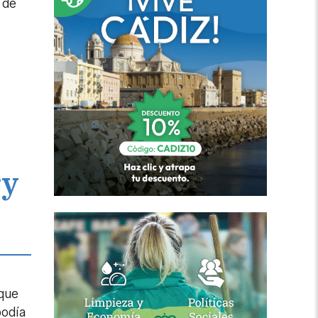
 de
ry
 que
podía