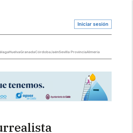
Iniciar sesión
álaga
Huelva
Granada
Córdoba
Jaén
Sevilla Provincia
Almería
urrealista