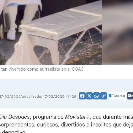
an divertido como surrealista en el COAC.
Guardar
0
17/02/2025
Actualizado: 17/02/2025 - 11:26
Facebook
X
WhatsApp
Copy
Link
 Día Después
, programa de
Movistar+
, que durante má
rprendentes, curiosos, divertidos e insólitos que deja
e deportivo.