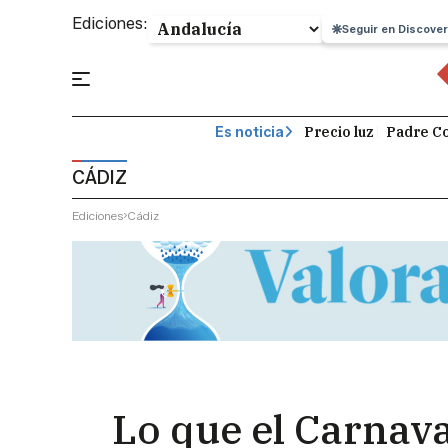
Ediciones:
Seguir en Discover
Precio luz
Padre Co
Es noticia
CÁDIZ
Ediciones
Cádiz
Lo que el Carnaval