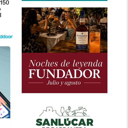
 150
o
l