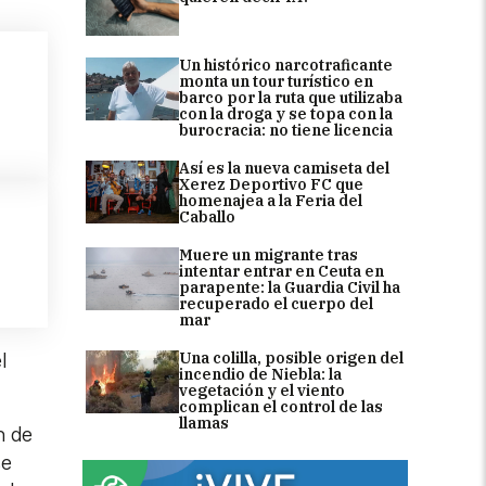
Un histórico narcotraficante
monta un tour turístico en
barco por la ruta que utilizaba
con la droga y se topa con la
burocracia: no tiene licencia
Así es la nueva camiseta del
Xerez Deportivo FC que
homenajea a la Feria del
Caballo
Muere un migrante tras
intentar entrar en Ceuta en
parapente: la Guardia Civil ha
recuperado el cuerpo del
mar
Una colilla, posible origen del
l
incendio de Niebla: la
vegetación y el viento
complican el control de las
llamas
n de
se