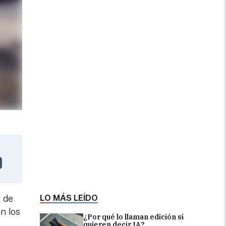
LO MÁS LEÍDO
s de
n los
¿Por qué lo llaman edición si
quieren decir IA?