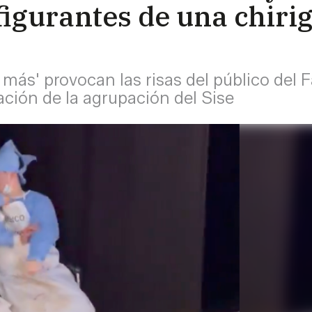
igurantes de una chirig
más' provocan las risas del público del F
ación de la agrupación del Sise