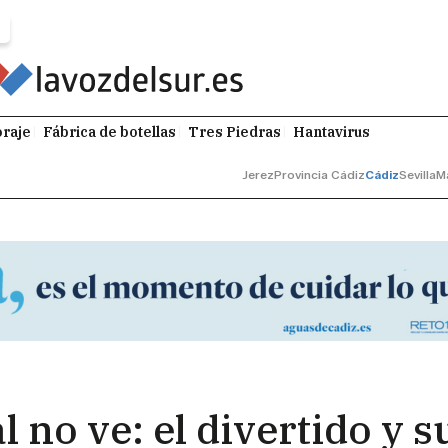
raje
Fábrica de botellas
Tres Piedras
Hantavirus
Jerez
Provincia Cádiz
Cádiz
Sevilla
M
 no ve: el divertido y s