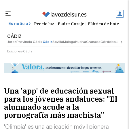
Precio luz
Padre Coraje
Fábrica de botellas
Es noticia
CÁDIZ
Jerez
Provincia Cádiz
Cádiz
Sevilla
Málaga
Huelva
Granada
Córdoba
Jaén
Sev
Ediciones
Cádiz
Una 'app' de educación sexual
para los jóvenes andaluces: "El
alumnado acude a la
pornografía más machista"
'Olimpia' es una aplicación móvil pionera