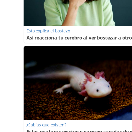
Esto explica el bostezo
Así reacciona tu cerebro al ver bostezar a otr
¿Sabías que existen?
Estas criaturas existen y parecen sacadas de 