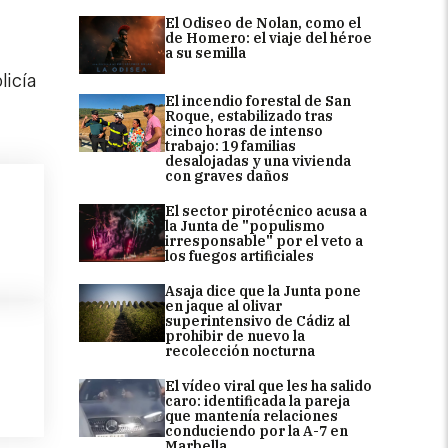
El Odiseo de Nolan, como el
de Homero: el viaje del héroe
a su semilla
licía
El incendio forestal de San
Roque, estabilizado tras
cinco horas de intenso
trabajo: 19 familias
desalojadas y una vivienda
con graves daños
El sector pirotécnico acusa a
la Junta de "populismo
irresponsable" por el veto a
los fuegos artificiales
Asaja dice que la Junta pone
en jaque al olivar
superintensivo de Cádiz al
prohibir de nuevo la
recolección nocturna
El vídeo viral que les ha salido
caro: identificada la pareja
que mantenía relaciones
conduciendo por la A-7 en
Marbella