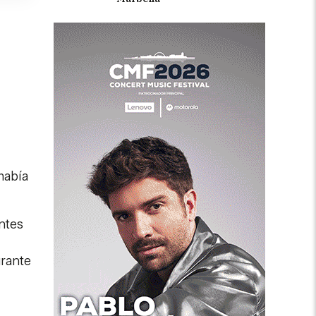
había
ntes
urante