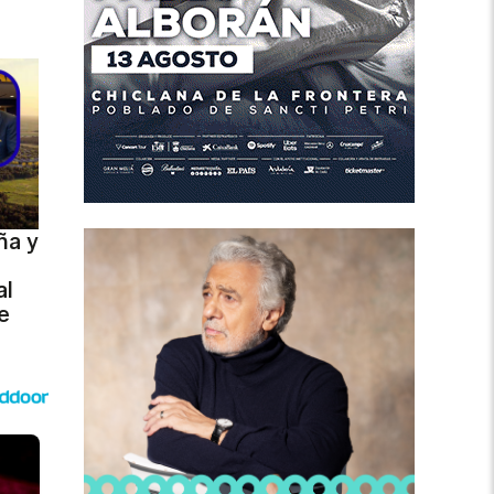
ña y
al
e