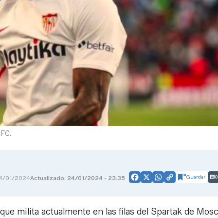
 FC.
Guardar
0
4/01/2024
Actualizado: 24/01/2024 - 23:35
Facebook
X
WhatsApp
Copy
Link
ue milita actualmente en las filas del Spartak de Mosc