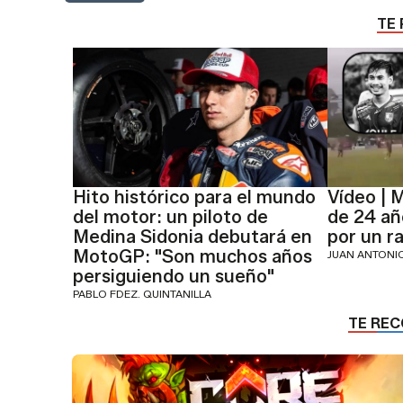
TE 
Hito histórico para el mundo
Vídeo | 
del motor: un piloto de
de 24 añ
Medina Sidonia debutará en
por un r
MotoGP: "Son muchos años
JUAN ANTON
persiguiendo un sueño"
PABLO FDEZ. QUINTANILLA