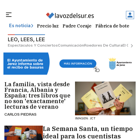
Precio luz
Padre Coraje
Fábrica de botellas
Es noticia
LEO, LEES, LEE
Espectáculos Y Conciertos
Comunicación
Roedores De Cultura
El Censo
La familia, vista desde
Francia, Albania y
España: tres libros que
no son 'exactamente'
lecturas de verano
CARLOS PIEDRAS
IMAGEN: JCT
La Semana Santa, un tiempo
ideal para los cuentistas