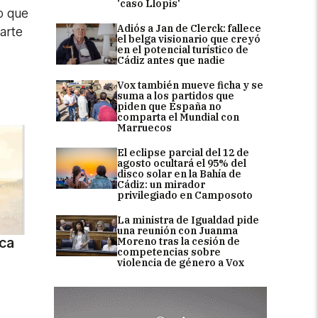
'caso Llopis'
o que
Adiós a Jan de Clerck: fallece
arte
el belga visionario que creyó
en el potencial turístico de
Cádiz antes que nadie
Vox también mueve ficha y se
suma a los partidos que
piden que España no
comparta el Mundial con
Marruecos
El eclipse parcial del 12 de
agosto ocultará el 95% del
disco solar en la Bahía de
Cádiz: un mirador
privilegiado en Camposoto
La ministra de Igualdad pide
una reunión con Juanma
ca
Moreno tras la cesión de
competencias sobre
violencia de género a Vox