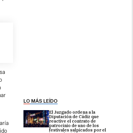
esa
o
n
mar
LO MÁS LEÍDO
El Juzgado ordena a la
Diputación de Cádiz que
reactive el contrato de
aría
patrocinio de uno de los
festivales salpicados por el
ido