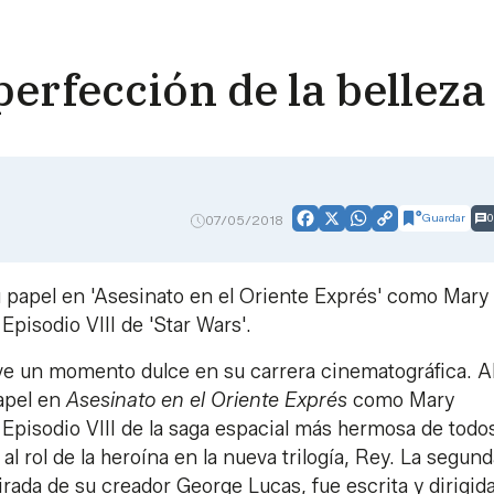
perfección de la belleza
Guardar
0
07/05/2018
Facebook
X
WhatsApp
Copy
Link
su papel en 'Asesinato en el Oriente Exprés' como Mary
pisodio VIII de 'Star Wars'.
ive un momento dulce en su carrera cinematográfica. A
papel en
Asesinato en el Oriente Exprés
como Mary
Episodio VIII de la saga espacial más hermosa de todos
e al rol de la heroína en la nueva trilogía, Rey. La segun
tirada de su creador George Lucas, fue escrita y dirigid