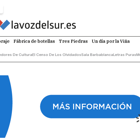
raje
Fábrica de botellas
Tres Piedras
Un día por la Viña
dores De Cultura
El Censo De Los Olvidados
Sala Barbablanca
Letras Puras
M