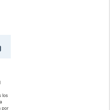
l
 los
da
a por