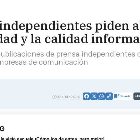
 independientes piden 
idad y la calidad inform
blicaciones de prensa independientes d
empresas de comunicación
Guardar
0
03/04/2020
Facebook
X
WhatsApp
Copy
Link
PG
 vieja escuela ¡Cómo los de antes, pero mejor!