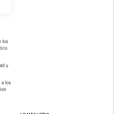
 los
tico
ad y
 a los
ios