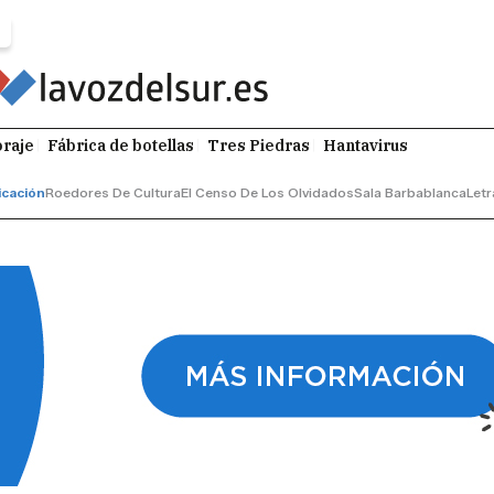
raje
Fábrica de botellas
Tres Piedras
Hantavirus
cación
Roedores De Cultura
El Censo De Los Olvidados
Sala Barbablanca
Letr