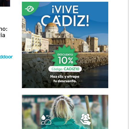
mo:
ía