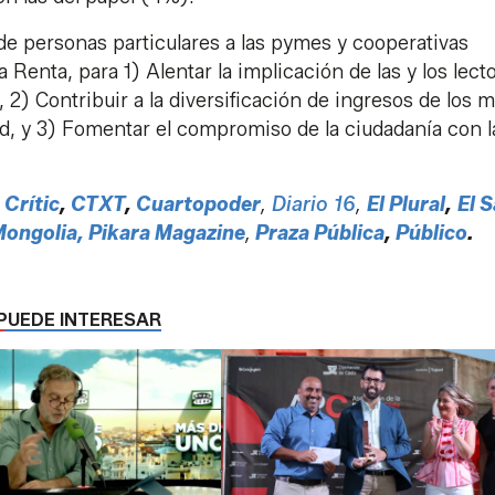
e personas particulares a las pymes y cooperativas
 Renta, para 1) Alentar la implicación de las y los lect
 2) Contribuir a la diversificación de ingresos de los 
ad, y 3) Fomentar el compromiso de la ciudadanía con l
,
Crític
,
CTXT
,
Cuartopoder
,
Diario 16
,
El Plural
,
El S
ongolia
, Pikara Magazine
,
Praza Pública
,
Público
.
PUEDE INTERESAR