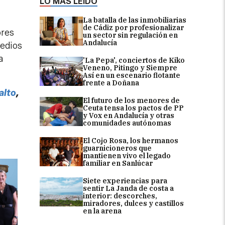
LO MÁS LEÍDO
La batalla de las inmobiliarias
de Cádiz por profesionalizar
ores
un sector sin regulación en
Andalucía
medios
a
'La Pepa', conciertos de Kiko
Veneno, Pitingo y Siempre
Así en un escenario flotante
frente a Doñana
alto
,
El futuro de los menores de
Ceuta tensa los pactos de PP
y Vox en Andalucía y otras
comunidades autónomas
El Cojo Rosa, los hermanos
guarnicioneros que
mantienen vivo el legado
familiar en Sanlúcar
Siete experiencias para
sentir La Janda de costa a
interior: descorches,
miradores, dulces y castillos
en la arena