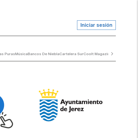
Iniciar sesión
as Puras
Música
Bancos De Niebla
Cartelera Sur
Coolt Magazine
Marea Escora