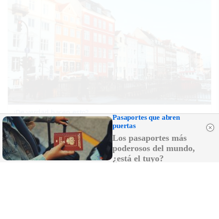
¿De verdad hacen esto?
Pasaportes que abren
Costumbres que rompen todos los esquemas
puertas
Los pasaportes más
poderosos del mundo,
¿está el tuyo?