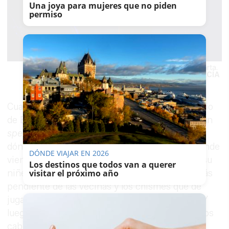
Una joya para mujeres que no piden
permiso
Otro momento del espectáculo de anoche en Villamarta.
MANU GARCÍA
Cuando se abre la veda, Miguel, el niño del barrio
de Badalona, el de la radio de su madre, suelta un
speech
como un monólogo para recordar de
dónde viene, para recordarse a sí mismo de dónde
DÓNDE VIAJAR EN 2026
viene. Su infancia charnega, su raíz migrante, su
Los destinos que todos van a querer
niñez de protección oficial y pipas al fresco, más
visitar el próximo año
pendiente de las vecinas y los chismes que de
jugar a la pelota o "cogerle el culo a las niñas". Y
luego el servicio militar, "donde me mandaron los
cabrones...", y luego Bigas Luna, y la cultura