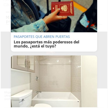
cada número y en el que no se guarda nada
Miguel Poveda: "Me riño muchísimo, soy mi
peor crítico"
PASAPORTES QUE ABREN PUERTAS
Los pasaportes más poderosos del
mundo, ¿está el tuyo?
Miguel Poveda, anoche, en la primera de las cuatro funciones que
ofrece este fin de semana en Jerez. -
MANU GARCÍA