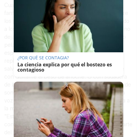
Cuando esperas otra cosa, Poveda está
fanfarroneando con un
Hey
metido de lleno entre
los pasillos laterales del patio de butacas. Mirando
a los ojos a su público, a los
povedalovers
, que no
dejan de jalearle, de elogiarle y piropearle a grito
pelado. "¡Viva tu
mare
!", vocifera una
espectadora. "Viva mi
mare
de Puertollano",
¿POR QUÉ SE CONTAGIA?
replica
.
Transformado en
Julio Iglesias
con aire
La ciencia explica por qué el bostezo es
salvaje de
Bambino
, al que rápidamente recurre
contagioso
con
Quítame el beso de anoche
. O con sudadera
de
brilli brilli
, o con camisa negra con chorreras de
soneto jondo. Cuando se abra la veda… se oye la
voz en off de
Sabina
, en aquella intro de la copla a
la muerte de otro padre,
don Enrique Morente
.
"Estoy como medio en casa, pero no pierdo la
conciencia de donde estoy, en la tierra de más arte
del mundo", se presenta, como si hiciera falta.