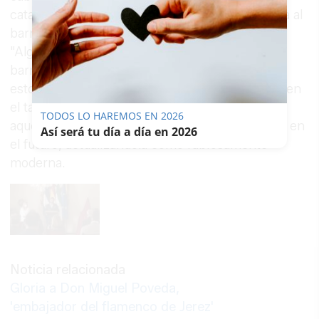
catalana, y los teatros de medio mundo. Y vuelta al
barrio, como cantara el porteño Anibal Troilo.
"Alguien dijo alguna vez que yo me fui de mi
barrio. ¿Cuándo? ¿Pero cuándo...? Si siempre
estoy llegando. Decide volver a lo suyo y poner en
el tablao un
medley
de
Los Chichos
que arregla
TODOS LO HAREMOS EN 2026
aquella música canorra maltratada y la presenta en
Así será tu día a día en 2026
el futuro, actualizándola como rabiosamente
moderna.
Noticia relacionada
Gloria a Don Miguel Poveda,
'embajador del flamenco de Jerez'