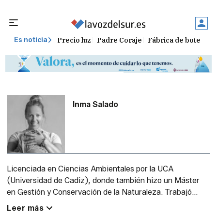
Precio luz
Padre Coraje
Fábrica de botellas
Es noticia
Inma Salado
Licenciada en Ciencias Ambientales por la UCA
(Universidad de Cadiz), donde también hizo un Máster
en Gestión y Conservación de la Naturaleza. Trabajó
como Directora General en Salinas artesanales. Acaba de
Leer más
publicar 'La vuelta al mundo en 80+11 días'.