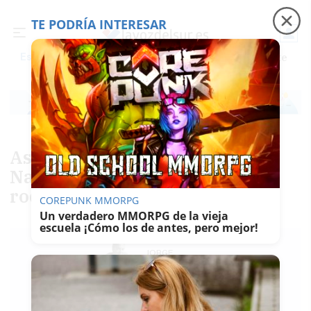
TE PODRÍA INTERESAR
Precio luz
Padre Coraje
Fábrica de botellas
Es noticia
Así es el anuncio del sorteo de
Navidad, una historia de amor
rodada por Amenábar
COREPUNK MMORPG
Un verdadero MMORPG de la vieja
escuela ¡Cómo los de antes, pero mejor!
JORGE
MIRÓ
13/11/2017
Guardar
0
Facebook
X
WhatsApp
Copy