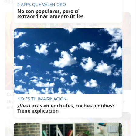
declaraciones a Europa Press.
9 APPS QUE VALEN ORO
No son populares, pero sí
extraordinariamente útiles
Corepunk MMORPG
NO ES TU IMAGINACIÓN
Un verdadero MMORPG de la vieja escuela ¡Cómo los de
¿Ves caras en enchufes, coches o nubes?
antes, pero mejor!
Tiene explicación