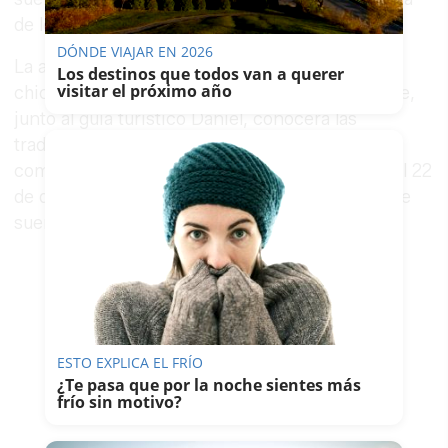
de los ovnis", ha explicado el director de cine.
DÓNDE VIAJAR EN 2026
La actriz Charlotte Vega da vida a Danielle, una
Los destinos que todos van a querer
visitar el próximo año
chica extraterrestre que llega a la Tierra y donde,
junto al guía turístico Daniel, conocerá las
tradiciones más típicas de la Navidad. Ambos
compran un décimo de lotería para el sorteo del 22
de diciembre e inician una historia de amor y de
suerte.
ESTO EXPLICA EL FRÍO
¿Te pasa que por la noche sientes más
frío sin motivo?