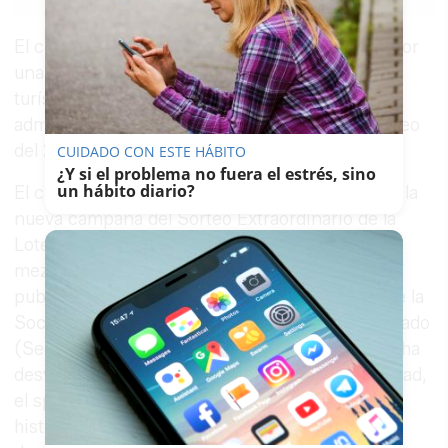
Link
El cineasta presenta 'Danielle', protagonizada por
una extraterrestre que se enamora de un guía
turístico al que conoce en la cola de una
administración para comprar un billete del sorteo
del 22 de diciembre.
CUIDADO CON ESTE HÁBITO
¿Y si el problema no fuera el estrés, sino
un hábito diario?
El cineasta Alejandro Amenábar ha presentado la
nueva campaña del Sorteo Extraordinario de la
Lotería de Navidad: una historia cotidiana
mezclada con ciencia ficción, de la agencia de
publicidad Leo Burnett. Junto a la presidenta de la
Sociedad Estatal de Loterías y Apuestas del Estado
(Selae), Inmaculada García, el director de cine ha
desvelado el mayor secreto del Sorteo de Navidad,
el spot publicitario. "Fundamentalmente es una
historia de amor", ha afirmado Amenábar en