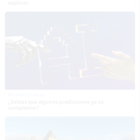
explican
No eran tan locas
¿Sabías que algunas predicciones ya se
cumplieron?